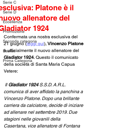
Serie C
esclusiva: Platone è il
Serie D
nuovo allenatore del
Eccellenza
Gladiator 1924
Promozione
Confermata una nostra esclusiva del 
Seconda categoria
21 giugno (
leggi qui
)
,
 Vincenzo Platone
è ufficialmente il nuovo allenatore del
Basket
Gladiator 1924
. Questo il comunicato 
Prima Categoria
della società di Santa Maria Capua 
Vetere:
 Il 
Gladiator 1924 
S.S.D. A.R.L. 
comunica di aver affidato la panchina a 
Vincenzo Platone. Dopo una brillante 
carriera da calciatore, decide di iniziare 
ad allenare nel settembre 2019. Due 
stagioni nelle giovanili della 
Casertana, vice allenatore di Fontana 