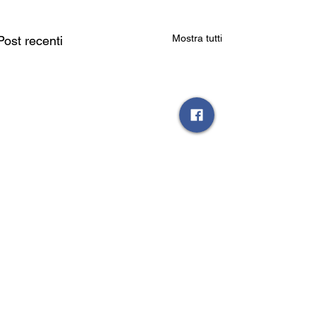
Mostra tutti
Post recenti
Commenti