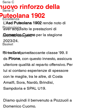
Serie C
nuovo rinforzo della
Serie D
Puteolana 1902
Eccellenza
L’
Asd Puteolana 1902
 rende noto di 
Promozione
aver acquisito le prestazioni di 
Domenico Cuomo
 per la stagione 
Seconda categoria
2023/24.
Basket
Si tratta di un attaccante classe ‘99. Il 
Prima Categoria
ds 
Pirone
, con questo innesto, assicura 
ulteriore qualità al reparto offensivo. Per 
lui si contano esperienze di spessore 
con le maglie, tra le altre, di Costa 
Amalfi, Sora, Nardò, Brindisi, 
Sampdoria e SPAL U19.
Diamo quindi il benvenuto a Pozzuoli a 
Domenico Cuomo.