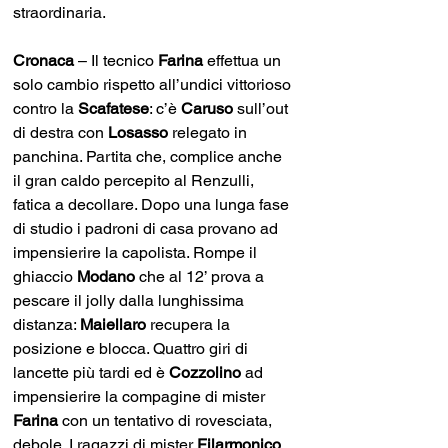
straordinaria.
Cronaca 
– Il tecnico 
Farina 
effettua un 
solo cambio rispetto all’undici vittorioso 
contro la 
Scafatese
: c’è 
Caruso 
sull’out 
di destra con 
Losasso 
relegato in 
panchina. Partita che, complice anche 
il gran caldo percepito al Renzulli, 
fatica a decollare. Dopo una lunga fase 
di studio i padroni di casa provano ad 
impensierire la capolista. Rompe il 
ghiaccio 
Modano 
che al 12’ prova a 
pescare il jolly dalla lunghissima 
distanza: 
Maiellaro 
recupera la 
posizione e blocca. Quattro giri di 
lancette più tardi ed è 
Cozzolino 
ad 
impensierire la compagine di mister 
Farina
 con un tentativo di rovesciata, 
debole. I ragazzi di mister 
Filarmonico
, 