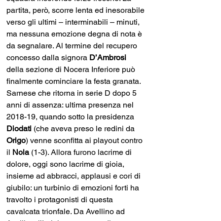
partita, però, scorre lenta ed inesorabile 
verso gli ultimi – interminabili – minuti, 
ma nessuna emozione degna di nota è 
da segnalare. Al termine del recupero 
concesso dalla signora 
D’Ambrosi 
della sezione di Nocera Inferiore può 
finalmente cominciare la festa granata. 
Sarnese che ritorna in serie D dopo 5 
anni di assenza: ultima presenza nel 
2018-19, quando sotto la presidenza 
Diodati
 (che aveva preso le redini da 
Origo
) venne sconfitta ai playout contro 
il 
Nola 
(1-3). Allora furono lacrime di 
dolore, oggi sono lacrime di gioia, 
insieme ad abbracci, applausi e cori di 
giubilo: un turbinio di emozioni forti ha 
travolto i protagonisti di questa 
cavalcata trionfale. Da Avellino ad 