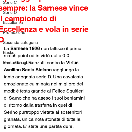
Serie C
sempre: la Sarnese vince
Serie D
il campionato di
Eccellenza
Eccellenza e vola in serie
Promozione
D
Seconda categoria
La 
Sarnese 1926 
non fallisce il primo 
Basket
match point ed in virtù dello 0-0 
maturato al Renzulli contro la 
Virtus 
Prima Categoria
Avellino Santo Stefano
 raggiunge la 
tanto agognata serie D. Una cavalcata 
emozionate culminata nel migliore dei 
modi: è festa grande al Felice Squitieri 
di Sarno che ha atteso i suoi beniamini 
di ritorno dalla trasferta in quel di 
Serino purtroppo vietata ai sostenitori 
granata, unica nota stonata di tutta la 
giornata. E’ stata una partita dura, 