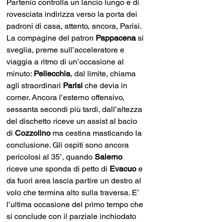
Partenio controlla un lancio lungo e di 
rovesciata indirizza verso la porta dei 
padroni di casa, attento, ancora, Parisi. 
La compagine del patron 
Pappacena 
si 
sveglia, preme sull’acceleratore e 
viaggia a ritmo di un’occasione al 
minuto: 
Pellecchia
, dal limite, chiama 
agli straordinari 
Parisi 
che devia in 
corner. Ancora l’esterno offensivo, 
sessanta secondi più tardi, dall’altezza 
del dischetto riceve un assist al bacio 
di 
Cozzolino 
ma cestina masticando la 
conclusione. Gli ospiti sono ancora 
pericolosi al 35’, quando 
Salerno 
riceve une sponda di petto di 
Evacuo 
e 
da fuori area lascia partire un destro al 
volo che termina alto sulla traversa. E’ 
l’ultima occasione del primo tempo che 
si conclude con il parziale inchiodato 