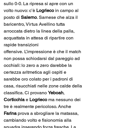
sullo 0-0. La ripresa si apre con un 
volto nuovo: c’è 
Logrieco
 in campo al 
posto di 
Salerno
. Sarnese che alza il 
baricentro, Virtus Avellino tutta 
arroccata dietro la linea della palla, 
acquattata in attesa di ripartire con 
rapide transizioni 
offensive. L’impressione è che il match 
non possa schiodarsi dal pareggio ad 
occhiali: lo zero a zero darebbe la 
certezza aritmetica agli ospiti e 
sarebbe oro colato per i padroni di 
casa, risucchiati nelle zone calde della 
classifica. Ci provano 
Yeboah
, 
Corticchia 
e 
Logrieco 
ma nessuno dei 
tre è realmente pericoloso. Anche 
Farina 
prova a sbrogliare la matassa, 
cambiando volto e fisionomia alla 
squadra inserendo forze fresche. La 