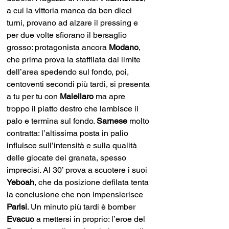
a cui la vittoria manca da ben dieci 
turni, provano ad alzare il pressing e 
per due volte sfiorano il bersaglio 
grosso: protagonista ancora 
Modano
, 
che prima prova la staffilata dal limite 
dell’area spedendo sul fondo, poi, 
centoventi secondi più tardi, si presenta 
a tu per tu con 
Maiellaro 
ma apre 
troppo il piatto destro che lambisce il 
palo e termina sul fondo. 
Sarnese 
molto 
contratta: l’altissima posta in palio 
influisce sull’intensità e sulla qualità 
delle giocate dei granata, spesso 
imprecisi. Al 30’ prova a scuotere i suoi 
Yeboah
, che da posizione defilata tenta 
la conclusione che non impensierisce 
Parisi
. Un minuto più tardi è bomber 
Evacuo 
a mettersi in proprio: l’eroe del 