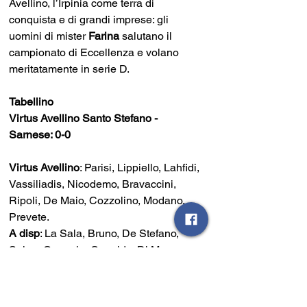
Avellino, l’Irpinia come terra di 
conquista e di grandi imprese: gli 
uomini di mister 
Farina 
salutano il 
campionato di Eccellenza e volano 
meritatamente in serie D. 
Tabellino
Virtus Avellino Santo Stefano - 
Sarnese: 0-0
Virtus Avellino
: Parisi, Lippiello, Lahfidi, 
Vassiliadis, Nicodemo, Bravaccini, 
Ripoli, De Maio, Cozzolino, Modano, 
Prevete. 
A disp
: La Sala, Bruno, De Stefano, 
Spina, Coppola, Capaldo, Di Maso, 
Russo, De Dominicis. 
All
. Roberto 
Filarmonico.