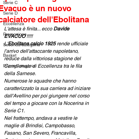
Serie C
Evacuo è un nuovo
Serie D
calciatore dell'Ebolitana
Eccellenza
L'attesa è finita... ecco
 Davide 
Promozione
EVACUO 
!!!!!
L'
Ebolitana calcio 1925
 rende ufficiale 
Seconda categoria
l'arrivo dell'attaccante napoletano, 
Basket
reduce dalla vittoriosa stagione del 
Campionato di Eccellenza tra le fila 
Prima Categoria
della Sarnese.
Numerose le squadre che hanno 
caratterizzato la sua carriera ad iniziare 
dall'Avellino per poi giungere nel corso 
del tempo a giocare con la Nocerina in 
Serie C1.
Nel frattempo, andava a vestire le 
maglie di Brindisi, Campobasso, 
Fasano, San Severo, Francavilla, 