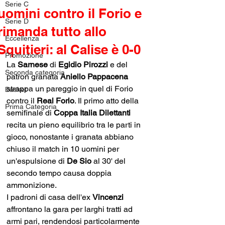
Serie C
uomini contro il Forio e
Serie D
rimanda tutto allo
Eccellenza
Squitieri: al Calise è 0-0
Promozione
La 
Sarnese
 di 
Egidio Pirozzi
 e del 
Seconda categoria
patron granata 
Aniello Pappacena 
strappa un pareggio in quel di Forio 
Basket
contro il 
Real Forio
. Il primo atto della 
Prima Categoria
semifinale di 
Coppa Italia Dilettanti
recita un pieno equilibrio tra le parti in 
gioco, nonostante i granata abbiano 
chiuso il match in 10 uomini per 
un'espulsione di 
De Sio
 al 30' del 
secondo tempo causa doppia 
ammonizione.
I padroni di casa dell'ex 
Vincenzi 
affrontano la gara per larghi tratti ad 
armi pari, rendendosi particolarmente 