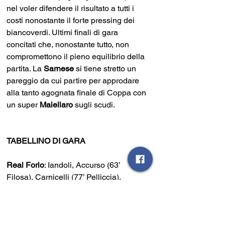
nel voler difendere il risultato a tutti i 
costi nonostante il forte pressing dei 
biancoverdi. Ultimi finali di gara 
concitati che, nonostante tutto, non 
compromettono il pieno equilibrio della 
partita. La 
Sarnese 
si tiene stretto un 
pareggio da cui partire per approdare 
alla tanto agognata finale di Coppa con 
un super 
Maiellaro 
sugli scudi. 
TABELLINO DI GARA
Real Forio
: Iandoli, Accurso (63’ 
Filosa), Carnicelli (77’ Pelliccia), 
Acosta, Sogliuzzo, Pistola, Di Meglio, 
Longo, Cabrera, Vincenzi (72’ 
Arcamone), Di Costanzo.