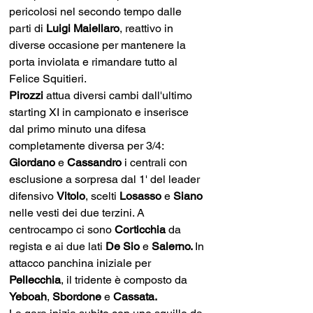
pericolosi nel secondo tempo dalle 
parti di 
Luigi Maiellaro
, reattivo in 
diverse occasione per mantenere la 
porta inviolata e rimandare tutto al 
Felice Squitieri.
Pirozzi
 attua diversi cambi dall'ultimo 
starting XI in campionato e inserisce 
dal primo minuto una difesa 
completamente diversa per 3/4:
Giordano
 e 
Cassandro
 i centrali con 
esclusione a sorpresa dal 1' del leader 
difensivo 
Vitolo
, scelti 
Losasso
 e 
Siano
nelle vesti dei due terzini. A 
centrocampo ci sono 
Corticchia
 da 
regista e ai due lati 
De Sio
 e 
Salerno. 
In 
attacco panchina iniziale per 
Pellecchia
, il tridente è composto da 
Yeboah
, 
Sbordone
 e 
Cassata.