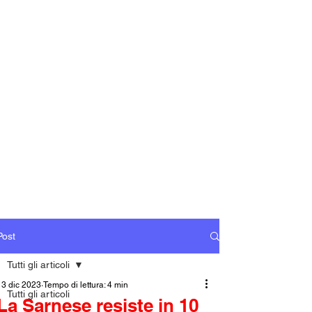
Post
Tutti gli articoli
13 dic 2023
Tempo di lettura: 4 min
Tutti gli articoli
La Sarnese resiste in 10