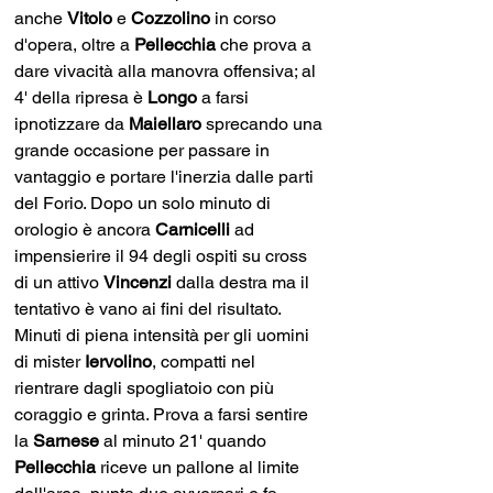
anche 
Vitolo 
e 
Cozzolino
 in corso 
d'opera, oltre a 
Pellecchia 
che prova a 
dare vivacità alla manovra offensiva; al 
4' della ripresa è 
Longo
 a farsi 
ipnotizzare da 
Maiellaro 
sprecando una 
grande occasione per passare in 
vantaggio e portare l'inerzia dalle parti 
del Forio. Dopo un solo minuto di 
orologio è ancora 
Carnicelli 
ad 
impensierire il 94 degli ospiti su cross 
di un attivo 
Vincenzi 
dalla destra ma il 
tentativo è vano ai fini del risultato. 
Minuti di piena intensità per gli uomini 
di mister 
Iervolino
, compatti nel 
rientrare dagli spogliatoio con più 
coraggio e grinta. Prova a farsi sentire 
la 
Sarnese 
al minuto 21' quando 
Pellecchia 
riceve un pallone al limite 