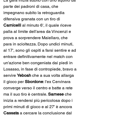
La gara inizia subito con uno squillo da 
parte dei padroni di casa, che 
impegnano subito la retroguardia 
difensiva granata con un tiro di 
Carnicelli
 al minuto 6', il quale riceve 
palla al limite dell'area da Vincenzi e 
prova a sorprendere Maiellaro, che 
para in scioltezza. Dopo undici minuti, 
al 17', sono gli ospiti a farsi sentire e ad 
entrare definitivamente nel match con 
un'azione ben congeniata dai piedi in 
Losasso, in fase di contropiede, bravo a 
servire 
Yeboah 
che a sua volta allarga 
il gioco per 
Sbordone
: l'ex Cervinara 
converge verso il centro e batte a rete 
ma il suo tiro è centrale. 
Sarnese
 che 
inizia a rendersi più pericolosa dopo i 
primi minuti di gioco e al 27' è ancora 
Cassata 
a cercare la conclusione dal 