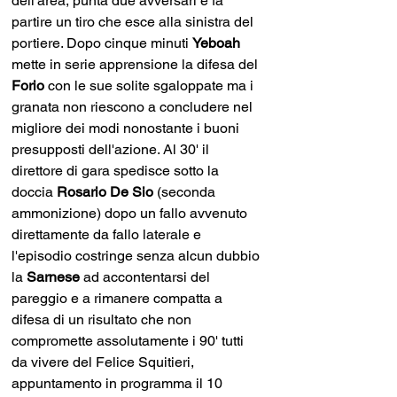
dell'area, punta due avversari e fa 
partire un tiro che esce alla sinistra del 
portiere. Dopo cinque minuti 
Yeboah
mette in serie apprensione la difesa del 
Forio 
con le sue solite sgaloppate ma i 
granata non riescono a concludere nel 
migliore dei modi nonostante i buoni 
presupposti dell'azione. Al 30' il 
direttore di gara spedisce sotto la 
doccia 
Rosario De Sio
 (seconda 
ammonizione) dopo un fallo avvenuto 
direttamente da fallo laterale e 
l'episodio costringe senza alcun dubbio 
la 
Sarnese 
ad accontentarsi del 
pareggio e a rimanere compatta a 
difesa di un risultato che non 
compromette assolutamente i 90' tutti 
da vivere del Felice Squitieri, 
appuntamento in programma il 10 