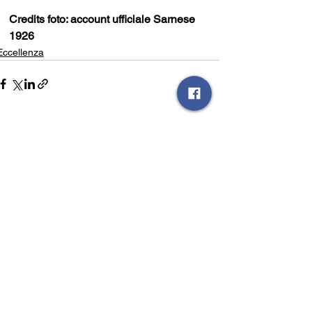
Credits foto: account ufficiale Sarnese 
1926
Eccellenza
Mostra tutti
Post recenti