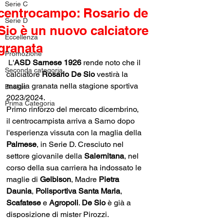
Serie C
centrocampo: Rosario de
Serie D
Sio è un nuovo calciatore
Eccellenza
granata
Promozione
 L'
ASD Sarnese 1926
 rende noto che il 
Seconda categoria
calciatore 
Rosario De Sio
 vestirà la 
maglia granata nella stagione sportiva 
Basket
2023/2024.
Prima Categoria
Primo rinforzo del mercato dicembrino, 
il centrocampista arriva a Sarno dopo 
l'esperienza vissuta con la maglia della 
Palmese
, in Serie D. Cresciuto nel 
settore giovanile della 
Salernitana
, nel 
corso della sua carriera ha indossato le 
maglie di 
Gelbison
, Madre 
Pietra 
Daunia
, 
Polisportiva Santa Maria
, 
Scafatese 
e 
Agropoli
. 
De Sio
 è già a 
disposizione di mister Pirozzi.