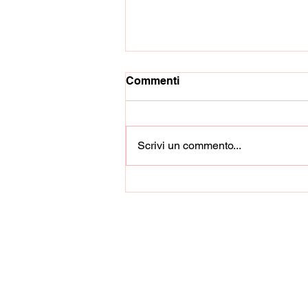
Commenti
Scrivi un commento...
L'Intercampania si rifà il
look: via alla linea verde