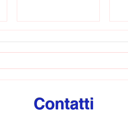
Quattro conferme e due
L'An
acquisti per
conf
l'Intercampania: arrivano
Giuseppe Grieco e Alessio
Contatti
Torino
✉️
giornaleeventi@libero.it