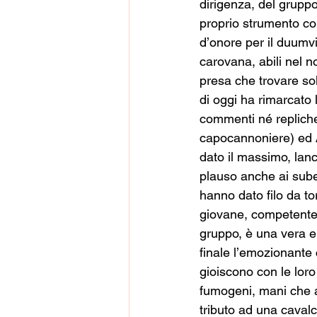
dirigenza, del gruppo
proprio strumento co
d’onore per il duumvi
carovana, abili nel n
presa che trovare solu
di oggi ha rimarcato 
commenti né repliche,
capocannoniere) ed 
dato il massimo, lanc
plauso anche ai sube
hanno dato filo da to
giovane, competente 
gruppo, è una vera e p
finale l’emozionante c
gioiscono con le loro 
fumogeni, mani che ap
tributo ad una cavalca