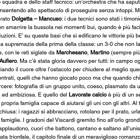
 squadra e dello staff tecnico: un’orchestra che ha saput
nsentendo allo spettacolo di proseguire senza intoppi. 
rato 
Dolgetta – Mancuso
: i due tecnici sono stati i timoni
on smarrire la bussola nei momenti bui, quando è più faci
zioni. E’ su queste basi che si edificano le vittorie più be
la supremazia della prima della classe: un 3-0 che non la
 con le reti siglate da 
Marchesano
, 
Martino 
(sempre più
Aufiero
. Ma c’è stata gloria davvero per tutti: in campo og
iando il cuore oltre l’ostacolo per chiudere al meglio qu
ntrati, quelli che hanno giocato poco ma che quando chi
rcere: fotografia di un gruppo unito, coeso, plasmato da 
ed ambiziosa. E quello del 
Lavorate calcio
 è più di un 
ropria famiglia capace di aiutarsi gli uni con gli altri. Al t
hiusa: i ragazzi si abbracciano, rotolano per il prato, url
famiglie. I gradoni del Viscardi gremito fino all’orlo gron
plaudono, cuori che battono, cantano e saltano all’uniso
ta trionfale, il capitolo finale di un meraviglioso romanzo c