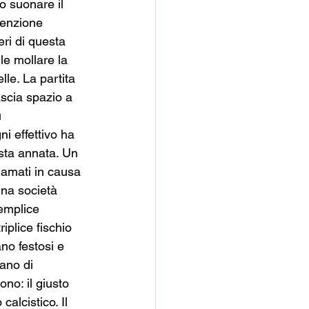
o suonare il 
Menzione 
eri di questa 
le mollare la 
lle. La partita 
scia spazio a 
 
ni effettivo ha 
esta annata. Un 
amati in causa 
una società 
semplice 
riplice fischio 
ano festosi e 
dano di 
no: il giusto 
alcistico. Il 