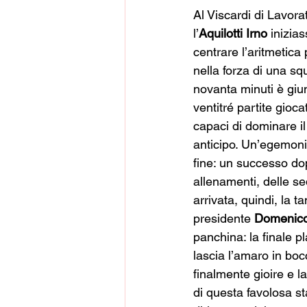
Al Viscardi di Lavorat
l’
Aquilotti Irno
 inizia
centrare l’aritmetica
nella forza di una s
novanta minuti è giun
ventitré partite gioc
capaci di dominare il
anticipo. Un’egemonia
fine: un successo dop
allenamenti, delle sed
arrivata, quindi, la
presidente 
Domenico
panchina: la finale p
lascia l’amaro in boc
finalmente gioire e la
di questa favolosa st