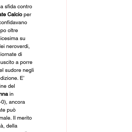
la sfida contro 
te Calcio
 per 
 confidavano 
po oltre 
edicesima su 
ei neroverdi, 
iornate di 
uscito a porre 
el sudore negli 
dizione. E’ 
ine del 
nna 
in 
-0), ancora 
ate può 
male. Il merito 
à, della 