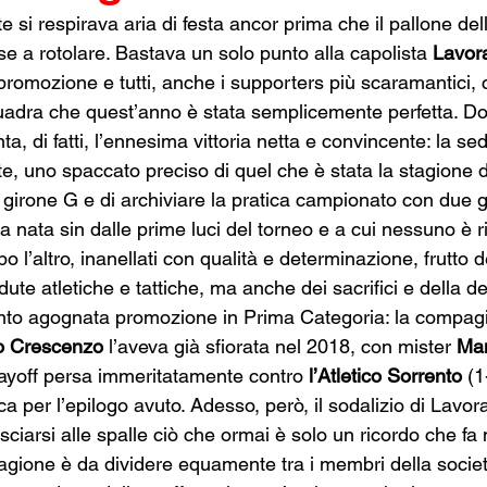
e si respirava aria di festa ancor prima che il pallone del
sse a rotolare. Bastava un solo punto alla capolista 
Lavora
 promozione e tutti, anche i supporters più scaramantici,
quadra che quest’anno è stata semplicemente perfetta. Do
ta, di fatti, l’ennesima vittoria netta e convincente: la s
ate, uno spaccato preciso di quel che è stata la stagione d
 girone G e di archiviare la pratica campionato con due g
 nata sin dalle prime luci del torneo e a cui nessuno è ri
o l’altro, inanellati con qualità e determinazione, frutto d
ute atletiche e tattiche, ma anche dei sacrifici e della de
 tanto agognata promozione in Prima Categoria: la compag
 Crescenzo
 l’aveva già sfiorata nel 2018, con mister 
Ma
layoff persa immeritatamente contro 
l’Atletico Sorrento
 (1
ca per l’epilogo avuto. Adesso, però, il sodalizio di Lavor
sciarsi alle spalle ciò che ormai è solo un ricordo che fa 
agione è da dividere equamente tra i membri della societ