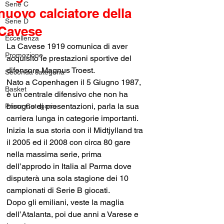
Serie C
nuovo calciatore della
Serie D
Cavese
Eccellenza
La Cavese 1919 comunica di aver 
Promozione
acquisito le prestazioni sportive del 
difensore Magnus Troest.
Seconda categoria
Nato a Copenhagen il 5 Giugno 1987, 
Basket
è un centrale difensivo che non ha 
bisogno di presentazioni, parla la sua 
Prima Categoria
carriera lunga in categorie importanti.
Inizia la sua storia con il Midtjylland tra 
il 2005 ed il 2008 con circa 80 gare 
nella massima serie, prima 
dell’approdo in Italia al Parma dove 
disputerà una sola stagione dei 10 
campionati di Serie B giocati.
Dopo gli emiliani, veste la maglia 
dell’Atalanta, poi due anni a Varese e 