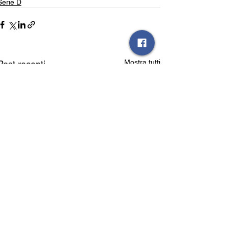
Serie D
Mostra tutti
Post recenti