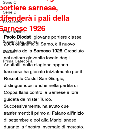
Serie C
portiere sarnese,
Serie D
difenderà i pali della
Eccellenza
Sarnese 1926
Promozione
Paolo Diodati
, giovane portiere classe 
Seconda categoria
2004 originario di Sarno, è il nuovo 
acquisto della 
Sarnese 1926
. Cresciuto 
Basket
nel settore giovanile locale degli 
Prima Categoria
Aquilotti, nella stagione appena 
trascorsa ha giocato inizialmente per il 
Rossoblù Castel San Giorgio, 
distinguendosi anche nella partita di 
Coppa Italia contro la Sarnese allora 
guidata da mister Turco. 
Successivamente, ha avuto due 
trasferimenti: il primo al Faiano all'inizio 
di settembre e poi alla Mariglianese 
durante la finestra invernale di mercato. 