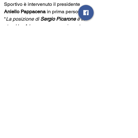
Sportivo è intervenuto il presidente 
Aniello Pappacena
 in prima persona: 
"
La posizione di 
Sergio Picarone 
è in 
stand by. A breve avremo un incontro 
chiarificatore in cui sceglieremo 
insieme il da farsi. La notte porterà 
consiglio. 
Poi il presidente chiosa: 
"La 
società Sarnese 1926 non si fermerà 
dinanzi a nulla: tutto ciò che è possibile 
migliorare verrà fatto, in qualsiasi 
campo. Se è stata presa questa 
decisione è perché più di qualcosa non 
è andata secondo le nostre aspettative".
Eventi Sport