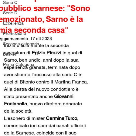
Serie C
pubblico sarnese: "Sono
Serie D
emozionato, Sarno è la
Eccellenza
mia seconda casa"
Promozione
Aggiornamento:
17 ott 2023
Seconda categoria
Inizia ufficialmente la seconda 
avventura di 
Egizio Pirozz
i in quel di 
Basket
Sarno, ben undici anni dopo la sua 
Prima Categoria
esperienza granata, terminata dopo 
aver sfiorato l'accesso alla serie C in 
quel di Bitonto contro il Martina Franca. 
Alla destra del nuovo condottiero è 
stato presentato anche 
Giovanni 
Fontanella
, nuovo direttore generale 
della società.
L'esonero di mister 
Carmine Turco
, 
comunicato ieri sera dai canali ufficiali 
della Sarnese, coincide con il suo 