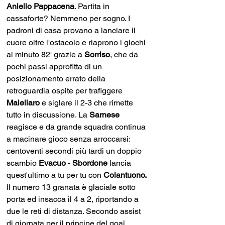
Aniello Pappacena
. Partita in 
cassaforte? Nemmeno per sogno. I 
padroni di casa provano a lanciare il 
cuore oltre l'ostacolo e riaprono i giochi 
al minuto 82' grazie a 
Sorriso
, che da 
pochi passi approfitta di un 
posizionamento errato della 
retroguardia ospite per trafiggere 
Maiellaro 
e siglare il 2-3 che rimette 
tutto in discussione. La 
Sarnese 
reagisce e da grande squadra continua 
a macinare gioco senza arroccarsi: 
centoventi secondi più tardi un doppio 
scambio 
Evacuo 
- 
Sbordone 
lancia 
quest'ultimo a tu per tu con 
Colantuono.
Il numero 13 granata è glaciale sotto 
porta ed insacca il 4 a 2, riportando a 
due le reti di distanza. Secondo assist 
di giornata per il principe del goal 