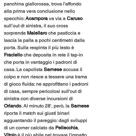
panchina giallorossa, trova l'affondo 
alla prima vera conclusione nello 
specchio: 
Acampora
 va via a 
Caruso 
sull’out di sinistra, il suo cross 
sorprende 
Maiellaro 
che pasticcia e 
lascia la palla a pochi centimetri dalla 
porta. Sulla respinta il più lesto è 
Fraciello 
che deposita in rete il tap-in 
che porta in vantaggio i padroni di 
casa. La capolista 
Sarnese 
accusa il 
colpo e non riesce a tessere una trama 
di gioco fluida: ne approfittano i padroni 
di casa, sempre pericolosi sull'out di 
sinistra con diverse incursioni di 
Orlando
. Al minuto 28', però, la 
Sarnese 
riporta il match sui giusti binari 
agguantando il pareggio: dagli sviluppi 
di un corner calciato da 
Pellecchia
, 
Vitolo 
è il più abile nel trovare l'impatto 