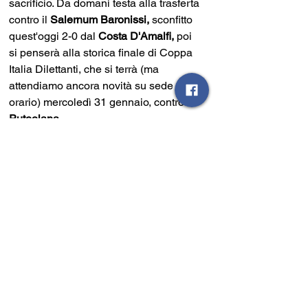
sacrificio. Da domani testa alla trasferta 
contro il 
Salernum Baronissi,
 sconfitto 
quest'oggi 2-0 dal 
Costa D'Amalfi, 
poi 
si penserà alla storica finale di Coppa 
Italia Dilettanti, che si terrà (ma 
attendiamo ancora novità su sede ed 
orario) mercoledì 31 gennaio, contro la 
Puteolana
.
Tabellino
Sant'Antonio Abate - Sarnese: 2-4
Sant'Antonio Abate:
 Colantuono, 
Acampora, Cesarano, Vitale, Esposito, 
Conte, Sorriso, Fraciello, Balzano, 
Maravolo, Orlando. 
A disp:
 Russo, Di Leo, Dinacci, 
Passariello, Carbone, Norcia, 