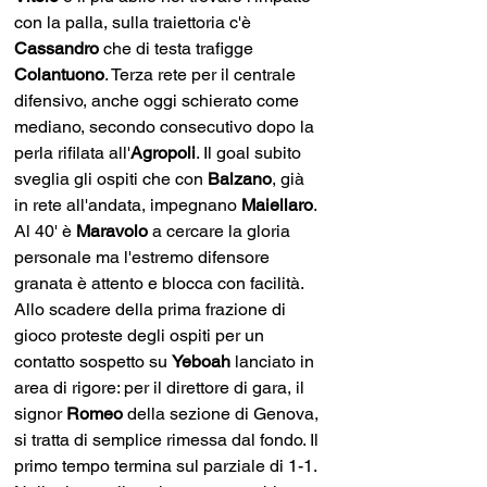
con la palla, sulla traiettoria c'è 
Cassandro 
che di testa trafigge 
Colantuono
. Terza rete per il centrale 
difensivo, anche oggi schierato come 
mediano, secondo consecutivo dopo la 
perla rifilata all'
Agropoli
. Il goal subito 
sveglia gli ospiti che con 
Balzano
, già 
in rete all'andata, impegnano 
Maiellaro
. 
Al 40' è 
Maravolo 
a cercare la gloria 
personale ma l'estremo difensore 
granata è attento e blocca con facilità. 
Allo scadere della prima frazione di 
gioco proteste degli ospiti per un 
contatto sospetto su 
Yeboah 
lanciato in 
area di rigore: per il direttore di gara, il 
signor 
Romeo 
della sezione di Genova, 
si tratta di semplice rimessa dal fondo. Il 
primo tempo termina sul parziale di 1-1. 