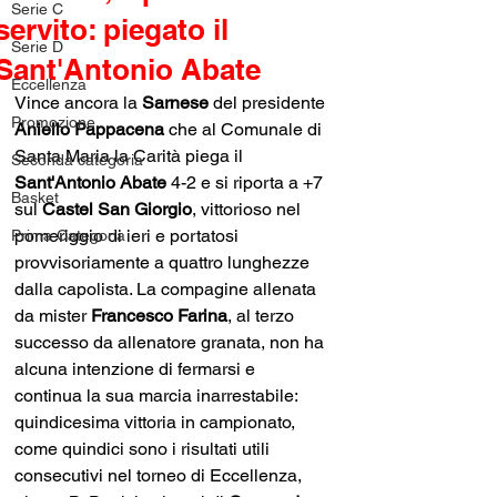
Serie C
servito: piegato il
Serie D
Sant'Antonio Abate
Eccellenza
Vince ancora la 
Sarnese 
del presidente 
Promozione
Aniello Pappacena
 che al Comunale di 
Santa Maria la Carità piega il 
Seconda categoria
Sant'Antonio Abate
 4-2 e si riporta a +7 
Basket
sul 
Castel San Giorgio
, vittorioso nel 
pomeriggio di ieri e portatosi 
Prima Categoria
provvisoriamente a quattro lunghezze 
dalla capolista. La compagine allenata 
da mister 
Francesco Farina
, al terzo 
successo da allenatore granata, non ha 
alcuna intenzione di fermarsi e 
continua la sua marcia inarrestabile: 
quindicesima vittoria in campionato, 
come quindici sono i risultati utili 
consecutivi nel torneo di Eccellenza, 