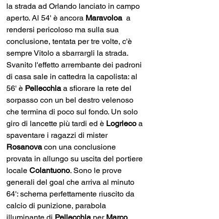
la strada ad Orlando lanciato in campo 
aperto. Al 54' è ancora 
Maravoloa  
a 
rendersi pericoloso ma sulla sua 
conclusione, tentata per tre volte, c'è 
sempre Vitolo a sbarrargli la strada. 
Svanito l'effetto arrembante dei padroni 
di casa sale in cattedra la capolista: al 
56' è 
Pellecchia 
a sfiorare la rete del 
sorpasso con un bel destro velenoso 
che termina di poco sul fondo. Un solo 
giro di lancette più tardi ed è 
Logrieco 
a 
spaventare i ragazzi di mister 
Rosanova 
con una conclusione 
provata in allungo su uscita del portiere 
locale 
Colantuono
. Sono le prove 
generali del goal che arriva al minuto 
64': schema perfettamente riuscito da 
calcio di punizione, parabola 
illuminante di 
Pellecchia 
per 
Marco 