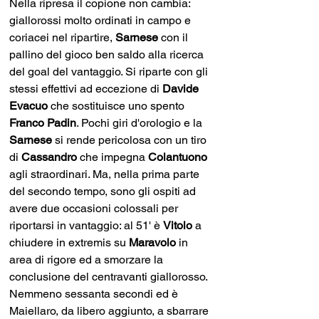
Nella ripresa il copione non cambia: 
giallorossi molto ordinati in campo e 
coriacei nel ripartire, 
Sarnese 
con il 
pallino del gioco ben saldo alla ricerca 
del goal del vantaggio. Si riparte con gli 
stessi effettivi ad eccezione di 
Davide 
Evacuo
 che sostituisce uno spento 
Franco Padin
. Pochi giri d'orologio e la 
Sarnese 
si rende pericolosa con un tiro 
di 
Cassandro 
che impegna 
Colantuono 
agli straordinari. Ma, nella prima parte 
del secondo tempo, sono gli ospiti ad 
avere due occasioni colossali per 
riportarsi in vantaggio: al 51' è 
Vitolo 
a 
chiudere in extremis su 
Maravolo 
in 
area di rigore ed a smorzare la 
conclusione del centravanti giallorosso. 
Nemmeno sessanta secondi ed è 
Maiellaro, da libero aggiunto, a sbarrare 