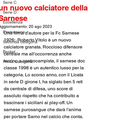
Serie C
un nuovo calciatore della
Serie D
Sarnese
Eccellenza
Aggiornamento:
20 ago 2023
Promozione
Una firma d'autore per la Fc Sarnese 
1926:  Roberto Vitolo è un nuovo 
Seconda categoria
calciatore granata. Roccioso difensore 
Basket
centrale ma all'occorrenza anche 
terzino o centrocampista, il sarnese doc 
Prima Categoria
classe 1998 è un autentico lusso per la 
categoria. Lo scorso anno, con il Licata 
in serie D girone I, ha siglato ben 5 reti 
da centrale di difesa, uno score di 
assoluto rispetto che ha contribuito a 
trascinare i siciliani ai play-off. Un 
sarnese purosangue che darà l'anima 
per portare Sarno nel calcio che conta. 