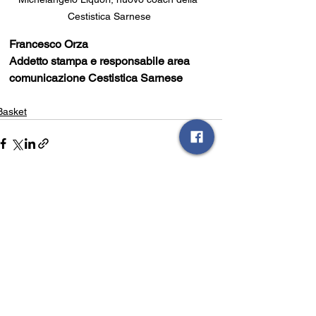
Cestistica Sarnese
Francesco Orza
Addetto stampa e responsabile area 
comunicazione Cestistica Sarnese
Basket
Mostra tutti
Post recenti