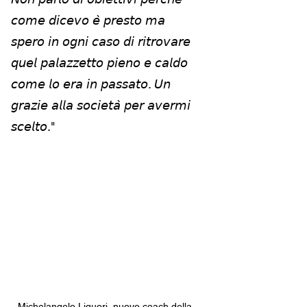
𝘤𝘰𝘮𝘦 𝘥𝘪𝘤𝘦𝘷𝘰 𝘦̀ 𝘱𝘳𝘦𝘴𝘵𝘰 𝘮𝘢 
𝘴𝘱𝘦𝘳𝘰 𝘪𝘯 𝘰𝘨𝘯𝘪 𝘤𝘢𝘴𝘰 𝘥𝘪 𝘳𝘪𝘵𝘳𝘰𝘷𝘢𝘳𝘦 
𝘲𝘶𝘦𝘭 𝘱𝘢𝘭𝘢𝘻𝘻𝘦𝘵𝘵𝘰 𝘱𝘪𝘦𝘯𝘰 𝘦 𝘤𝘢𝘭𝘥𝘰 
𝘤𝘰𝘮𝘦 𝘭𝘰 𝘦𝘳𝘢 𝘪𝘯 𝘱𝘢𝘴𝘴𝘢𝘵𝘰. 𝘜𝘯 
𝘨𝘳𝘢𝘻𝘪𝘦 𝘢𝘭𝘭𝘢 𝘴𝘰𝘤𝘪𝘦𝘵𝘢̀ 𝘱𝘦𝘳 𝘢𝘷𝘦𝘳𝘮𝘪 
𝘴𝘤𝘦𝘭𝘵𝘰."
Michelangelo Liquori, nuovo coach della 