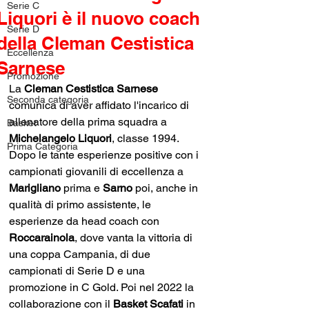
Serie C
Liquori è il nuovo coach
Serie D
della Cleman Cestistica
Eccellenza
Sarnese
Promozione
La 
Cleman Cestistica Sarnese
Seconda categoria
comunica di aver affidato l'incarico di 
allenatore della prima squadra a 
Basket
Michelangelo Liquori
, classe 1994.
Prima Categoria
Dopo le tante esperienze positive con i 
campionati giovanili di eccellenza a 
Marigliano
 prima e 
Sarno 
poi, anche in 
qualità di primo assistente, le 
esperienze da head coach con 
Roccarainola
, dove vanta la vittoria di 
una coppa Campania, di due 
campionati di Serie D e una 
promozione in C Gold. Poi nel 2022 la 
collaborazione con il 
Basket Scafati
 in 