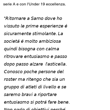
serie A e con l'Under 19 eccellenza. 
"𝘙𝘪𝘵𝘰𝘳𝘯𝘢𝘳𝘦 𝘢 𝘚𝘢𝘳𝘯𝘰 𝘥𝘰𝘷𝘦 𝘩𝘰 
𝘷𝘪𝘴𝘴𝘶𝘵𝘰 𝘭𝘦 𝘱𝘳𝘪𝘮𝘦 𝘦𝘴𝘱𝘦𝘳𝘪𝘦𝘯𝘻𝘦 𝘦̀ 
𝘴𝘪𝘤𝘶𝘳𝘢𝘮𝘦𝘯𝘵𝘦 𝘴𝘵𝘪𝘮𝘰𝘭𝘢𝘯𝘵𝘦. 𝘓𝘢 
𝘴𝘰𝘤𝘪𝘦𝘵𝘢̀ 𝘦̀ 𝘮𝘰𝘭𝘵𝘰 𝘢𝘮𝘣𝘪𝘻𝘪𝘰𝘴𝘢 
𝘲𝘶𝘪𝘯𝘥𝘪 𝘣𝘪𝘴𝘰𝘨𝘯𝘢 𝘤𝘰𝘯 𝘤𝘢𝘭𝘮𝘢 
𝘳𝘪𝘵𝘳𝘰𝘷𝘢𝘳𝘦 𝘦𝘯𝘵𝘶𝘴𝘪𝘢𝘴𝘮𝘰 𝘦 𝘱𝘢𝘴𝘴𝘰 
𝘥𝘰𝘱𝘰 𝘱𝘢𝘴𝘴𝘰 𝘢𝘭𝘻𝘢𝘳𝘦  𝘭'𝘢𝘴𝘵𝘪𝘤𝘦𝘭𝘭𝘢. 
𝘊𝘰𝘯𝘰𝘴𝘤𝘰 𝘱𝘰𝘤𝘩𝘦 𝘱𝘦𝘳𝘴𝘰𝘯𝘦 𝘥𝘦𝘭 
𝘳𝘰𝘴𝘵𝘦𝘳 𝘮𝘢 𝘳𝘪𝘵𝘦𝘯𝘨𝘰 𝘤𝘩𝘦 𝘴𝘪𝘢 𝘶𝘯 
𝘨𝘳𝘶𝘱𝘱𝘰 𝘥𝘪 𝘢𝘵𝘭𝘦𝘵𝘪 𝘥𝘪 𝘭𝘪𝘷𝘦𝘭𝘭𝘰 𝘦 𝘴𝘦 
𝘴𝘢𝘳𝘦𝘮𝘰 𝘣𝘳𝘢𝘷𝘪 𝘢 𝘳𝘪𝘱𝘰𝘳𝘵𝘢𝘳𝘦 
𝘦𝘯𝘵𝘶𝘴𝘪𝘢𝘴𝘮𝘰 𝘴𝘪 𝘱𝘰𝘵𝘳𝘢̀ 𝘧𝘢𝘳𝘦 𝘣𝘦𝘯𝘦. 
𝘕𝘰𝘯 𝘱𝘢𝘳𝘭𝘰 𝘥𝘪 𝘰𝘣𝘪𝘦𝘵𝘵𝘪𝘷𝘪 𝘱𝘦𝘳𝘤𝘩𝘦́ 