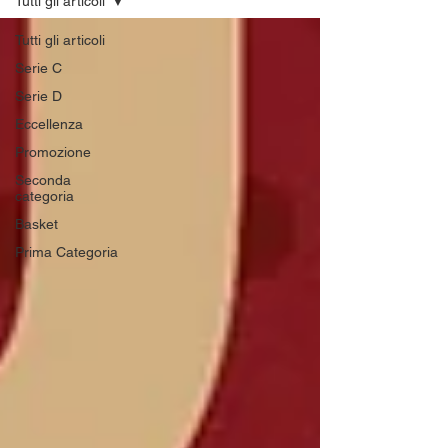
Tutti gli articoli
Tutti gli articoli
Serie C
Serie D
Eccellenza
Promozione
Seconda
categoria
Basket
Prima Categoria