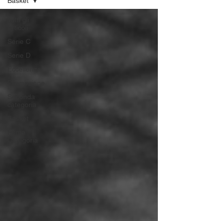
Basket
Tutti gli
articoli
Serie C
Serie D
Eccellenza
Promozione
Seconda
categoria
Basket
Prima
Categoria