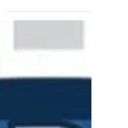
il divorzio da coach Michelangelo Liquori .
Il...