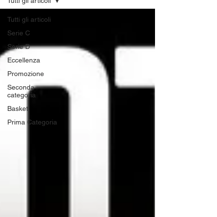
Tutti gli articoli
Tutti gli articoli
Serie C
Serie D
Eccellenza
Promozione
Seconda
categoria
Basket
Prima Categoria