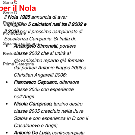
Serie C
per il Nola
Serie D
Il 
Nola 1925
 annuncia di aver 
Eccellenza
ingaggiato 
5 calciatori nati tra il 2002 e 
il 2006
 per il prossimo campionato di 
Promozione
Eccellenza Campania. Si tratta di:
Seconda categoria
Arcangelo Simonetti,
 portiere 
classe 2002 che si unirà al 
Basket
giovanissimo reparto già formato 
Prima Categoria
dai portieri Antonio Nappo 2006 e 
Christian Angarelli 2006;
Francesco Capuano, 
difensore 
classe 2005 con esperienze 
nell’Angri.
Nicola Caropreso,
 terzino destro 
classe 2005 cresciuto nella Juve 
Stabia e con esperienza in D con il 
Casalnuovo e Angri;
Antonio De Luca,
 centrocampista 