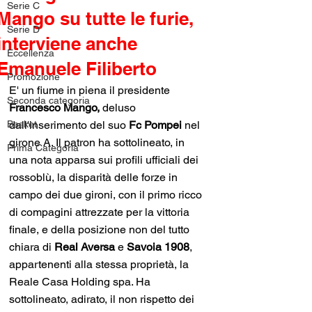
Serie C
Mango su tutte le furie,
Serie D
interviene anche
Eccellenza
Emanuele Filiberto
Promozione
E' un fiume in piena il presidente 
Seconda categoria
Francesco Mango,
 deluso 
Basket
dall'inserimento del suo 
Fc Pompei
 nel 
girone A. Il patron ha sottolineato, in 
Prima Categoria
una nota apparsa sui profili ufficiali dei 
rossoblù, la disparità delle forze in 
campo dei due gironi, con il primo ricco 
di compagini attrezzate per la vittoria 
finale, e della posizione non del tutto 
chiara di 
Real Aversa
 e 
Savoia 1908
, 
appartenenti alla stessa proprietà, la 
Reale Casa Holding spa. Ha 
sottolineato, adirato, il non rispetto dei 