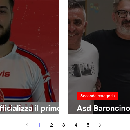
Seconda categoria
ficializza il primo
Asd Baroncino, 
Cosimo Milo
1
2
3
4
5