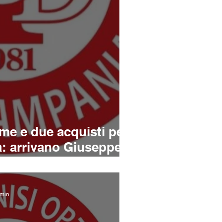
me e due acquisti per
a: arrivano Giuseppe
io Torino
 min