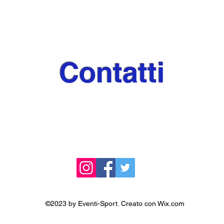
Contatti
✉️
giornaleeventi@libero.it
✉️
sporteeventi@libero.it
©2023 by Eventi-Sport. Creato con Wix.com