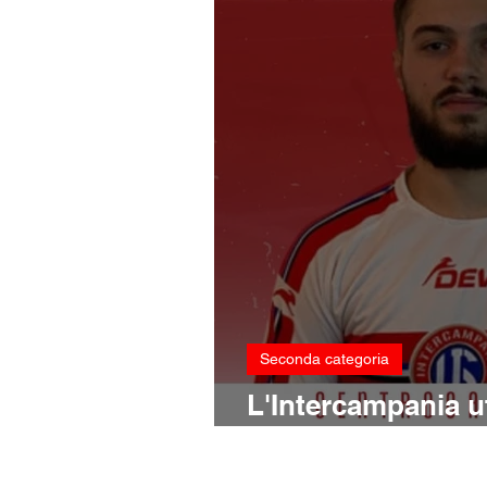
Seconda categoria
L'Intercampania uf
colpo: firma Beys