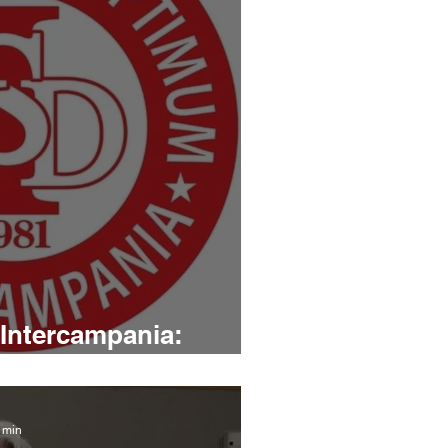
'Intercampania:
egno e Rosa
1 min