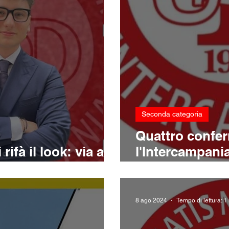
Seconda categoria
Quattro confer
ifà il look: via alla
l'Intercampani
Grieco e Aless
8 ago 2024
Tempo di lettura: 1