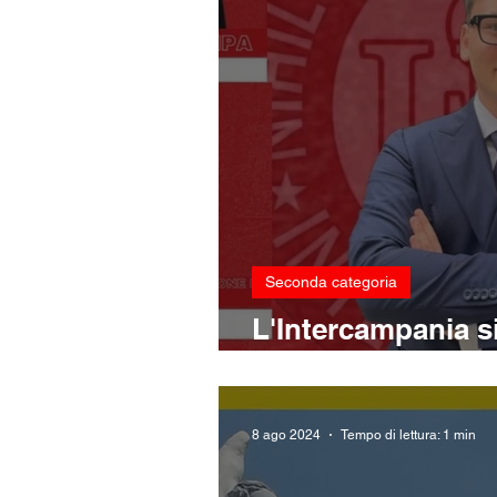
Seconda categoria
L'Intercampania si r
linea verde
8 ago 2024
Tempo di lettura: 1 min