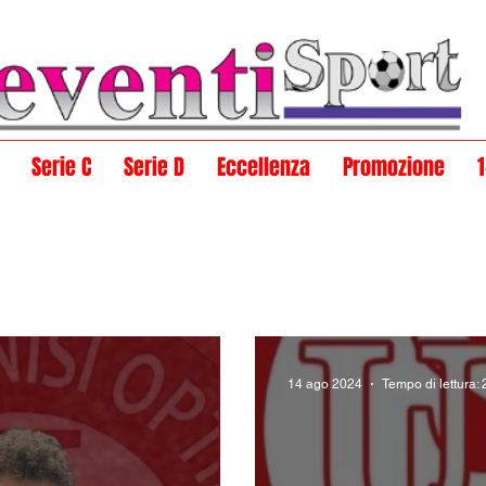
Serie C
Serie D
Eccellenza
Promozione
14 ago 2024
Tempo di lettura: 