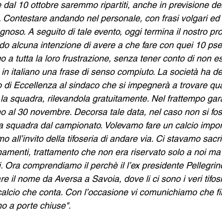
 dal 10 ottobre saremmo ripartiti, anche in previsione del
 Contestare andando nel personale, con frasi volgari ed i
gnoso. A seguito di tale evento, oggi termina il nostro pro
o alcuna intenzione di avere a che fare con quei 10 pse
o a tutta la loro frustrazione, senza tener conto di non 
 in italiano una frase di senso compiuto. La società ha d
lo di Eccellenza al sindaco che si impegnerà a trovare qu
 la squadra, rilevandola gratuitamente. Nel frattempo gar
no al 30 novembre. Decorsa tale data, nel caso non si fo
la squadra dal campionato. Volevamo fare un calcio impo
 all’invito della tifoseria di andare via. Ci stavamo sacr
menti, trattamento che non era riservato solo a noi ma a 
. Ora comprendiamo il perchè il l’ex presidente Pellegri
 il nome da Aversa a Savoia, dove li ci sono i veri tifos
 calcio che conta. Con l’occasione vi comunichiamo che fi
 a porte chiuse".