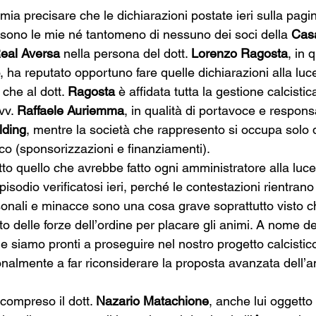
mia precisare che le dichiarazioni postate ieri sulla pag
 sono le mie né tantomeno di nessuno dei soci della 
Cas
eal Aversa
 nella persona del dott. 
Lorenzo Ragosta
, in q
 ha reputato opportuno fare quelle dichiarazioni alla luce 
 che al dott. 
Ragosta 
è affidata tutta la gestione calcistic
vv. 
Raffaele Auriemma
, in qualità di portavoce e respons
lding
, mentre la società che rappresento si occupa solo 
co (sponsorizzazioni e finanziamenti).
tto quello che avrebbe fatto ogni amministratore alla luce
isodio verificatosi ieri, perché le contestazioni rientrano
sonali e minacce sono una cosa grave soprattutto visto c
to delle forze dell’ordine per placare gli animi. A nome de
 siamo pronti a proseguire nel nostro progetto calcistic
lmente a far riconsiderare la proposta avanzata dell’a
 compreso il dott. 
Nazario Matachione
, anche lui oggetto 