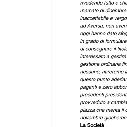
rivedendo tutto e che
mercato di dicembre.
inaccettabile e vergo
ad Aversa, non avend
oggi hanno dato sfog
in grado di formulare
di consegnare il tito
interessato a gestire
gestione ordinaria fi
nessuno, ritireremo 
questo punto aderiamo
paganti e zero abbona
precedenti presidenti
provveduto a cambiare
piazza che merita il
novembre giocheremo
La Società