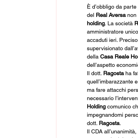
È d’obbligo da parte 
del 
Real Aversa
 non
holding
. La società 
R
amministratore unico,
accaduti ieri. Preciso
supervisionato dall’a
della 
Casa Reale Ho
dell’aspetto economi
Il dott. 
Ragosta 
ha fa
quell’imbarazzante ep
ma fare attacchi per
necessario l’interven
Holding 
comunico che
impegnandomi persona
dott. 
Ragosta
.
Il CDA all’unanimità,