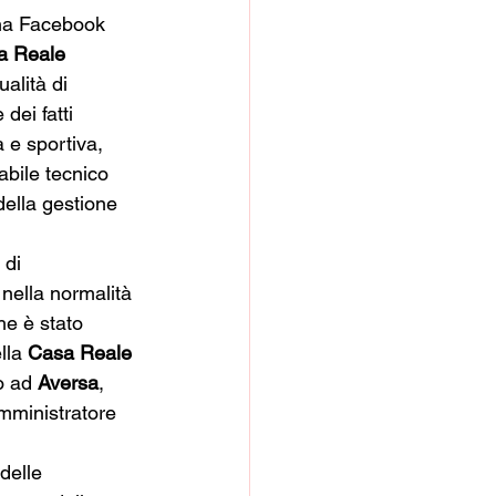
ina Facebook 
a Reale 
ualità di 
dei fatti 
a e sportiva, 
abile tecnico 
della gestione 
 di 
 nella normalità 
he è stato 
lla 
Casa Reale 
o ad 
Aversa
, 
mministratore 
delle 