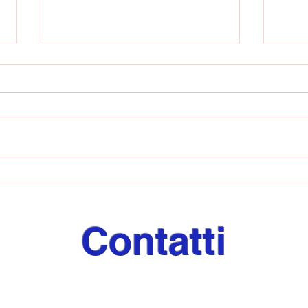
Ebolitana ancora ko: il
Esor
Castel San Giorgio passa al
di m
Dirceu
regal
Sant
Contatti
✉️
giornaleeventi@libero.it