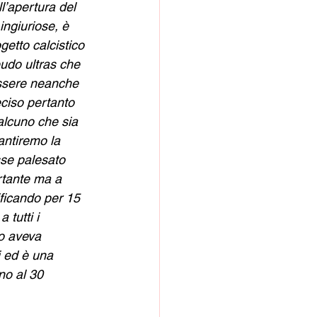
l’apertura del 
ngiuriose, è 
getto calcistico 
udo ultras che 
essere neanche 
eciso pertanto 
alcuno che sia 
antiremo la 
sse palesato 
rtante ma a 
ificando per 15 
tutti i 
no aveva 
i ed è una 
no al 30 