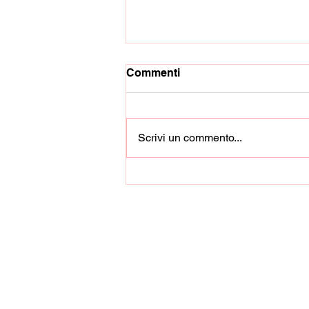
Commenti
Scrivi un commento...
L'Heraclea ha scelto
Carmine Turco come nuovo
allenatore