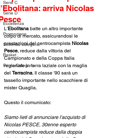
Serie C
l'Ebolitana: arriva Nicolas
Serie D
Pesce
Eccellenza
L'
Ebolitana
 batte un altro importante 
Promozione
colpo di mercato, assicurandosi le 
prestazioni del centrocampista 
Nicolas 
Seconda categoria
Pesce
, reduce dalla vittoria del 
Basket
Campionato e della Coppa Italia 
regionale in terra laziale con la maglia 
Prima Categoria
del 
Terracina
. Il classe '90 sarà un 
tassello importante nello scacchiere di 
mister Quaglia.
Questo il comunicato:
Siamo lieti di annunciare l'acquisto di 
Nicolas PESCE, 30enne esperto 
centrocampista reduce dalla doppia 