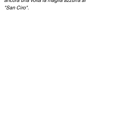
ancora una volta la maglia azzurra al 
"San Ciro".