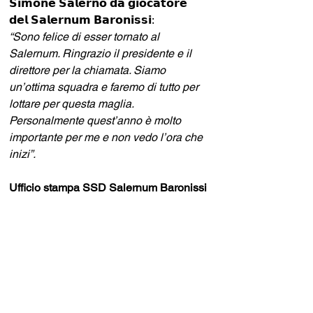
𝗦𝗶𝗺𝗼𝗻𝗲 𝗦𝗮𝗹𝗲𝗿𝗻𝗼 𝗱𝗮 𝗴𝗶𝗼𝗰𝗮𝘁𝗼𝗿𝗲 
𝗱𝗲𝗹 𝗦𝗮𝗹𝗲𝗿𝗻𝘂𝗺 𝗕𝗮𝗿𝗼𝗻𝗶𝘀𝘀𝗶:
“Sono felice di esser tornato al 
Salernum. Ringrazio il presidente e il 
direttore per la chiamata. Siamo 
un’ottima squadra e faremo di tutto per 
lottare per questa maglia. 
Personalmente quest’anno è molto 
importante per me e non vedo l’ora che 
inizi”.
Ufficio stampa SSD Salernum Baronissi