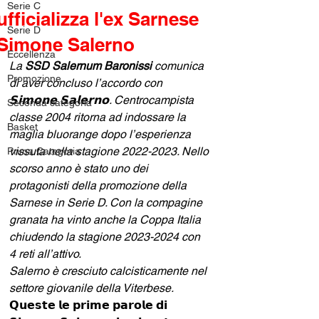
Serie C
ufficializza l'ex Sarnese
Serie D
Simone Salerno
Eccellenza
La 
SSD Salernum Baronissi 
comunica 
Promozione
di aver concluso l’accordo con 
𝗦𝗶𝗺𝗼𝗻𝗲 𝗦𝗮𝗹𝗲𝗿𝗻𝗼. Centrocampista 
Seconda categoria
classe 2004 ritorna ad indossare la 
Basket
maglia bluorange dopo l’esperienza 
vissuta nella stagione 2022-2023. Nello 
Prima Categoria
scorso anno è stato uno dei 
protagonisti della promozione della 
Sarnese in Serie D. Con la compagine 
granata ha vinto anche la Coppa Italia 
chiudendo la stagione 2023-2024 con 
4 reti all’attivo.
Salerno è cresciuto calcisticamente nel 
settore giovanile della Viterbese.
𝗤𝘂𝗲𝘀𝘁𝗲 𝗹𝗲 𝗽𝗿𝗶𝗺𝗲 𝗽𝗮𝗿𝗼𝗹𝗲 𝗱𝗶 