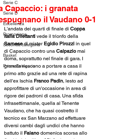
Serie C
a Capaccio: i granata
Serie D
espugnano il Vaudano 0-1
Eccellenza
L'andata dei quarti di finale di 
Coppa 
Promozione
Italia Dilettanti
 vede il trionfo della 
Sarnese
 di mister 
Egidio Pirozzi 
in quel 
Seconda categoria
di Capaccio contro una 
Calpazio
 mai 
Basket
doma, soprattutto nel finale di gara. I 
granata riescono a portare a casa il 
Prima Categoria
primo atto grazie ad una rete di rapina 
dell'ex Ischia 
Franco Padin
, lesto ad 
approfittare di un'occasione in area di 
rigore dei padroni di casa. Una sfida 
infrasettimanale, quella al Tenente 
Vaudano, che ha quasi costretto il 
tecnico ex San Marzano ad effettuare 
diversi cambi dagli undici che hanno 
battuto il 
Faiano
 domenica scorsa allo 