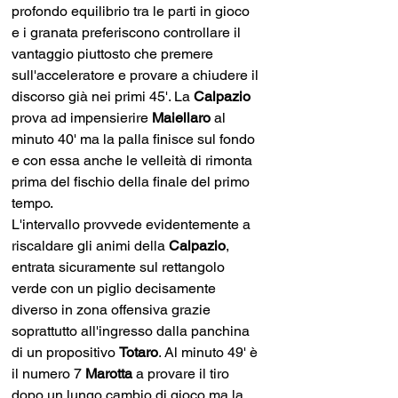
profondo equilibrio tra le parti in gioco 
e i granata preferiscono controllare il 
vantaggio piuttosto che premere 
sull'acceleratore e provare a chiudere il 
discorso già nei primi 45'. La 
Calpazio
prova ad impensierire 
Maiellaro 
al 
minuto 40' ma la palla finisce sul fondo 
e con essa anche le velleità di rimonta 
prima del fischio della finale del primo 
tempo.
L'intervallo provvede evidentemente a 
riscaldare gli animi della 
Calpazio
, 
entrata sicuramente sul rettangolo 
verde con un piglio decisamente 
diverso in zona offensiva grazie 
soprattutto all'ingresso dalla panchina 
di un propositivo 
Totaro
. Al minuto 49' è 
il numero 7 
Marotta 
a provare il tiro 
dopo un lungo cambio di gioco ma la 