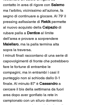
contatto in area di rigore con 
Salerno 
ma l'arbitro, vicinissimo all'azione, fa 
segno di continuare a giocare. Al 79' il 
pressing asfissiante di 
Rekik 
permette 
al nuovo acquisto della 
Calpazio 
di 
rubare palla a 
Dentice 
al limite 
dell'area e provare a sorprendere 
Maiellaro
, ma la palla termina alta 
sopra la traversa. 
I minuti finali raccontano di una serie di 
capovolgimenti di fronte che potrebbero 
fare le fortune di entrambe le 
compagini, ma in entrambi i casi il 
punteggio non si schioda dallo 0-1 
finale. Al minuto 87' è 
Cassandro 
a 
cercare il bis della settimana da fuori 
area dopo aver gonfiato la rete in 
campionato con un siluro domenica 