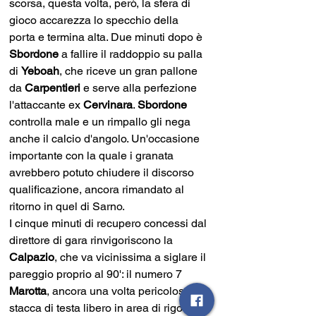
scorsa, questa volta, però, la sfera di 
gioco accarezza lo specchio della 
porta e termina alta. Due minuti dopo è
Sbordone 
a fallire il raddoppio su palla 
di 
Yeboah
, che riceve un gran pallone 
da 
Carpentieri 
e serve alla perfezione 
l'attaccante ex 
Cervinara
. 
Sbordone 
controlla male e un rimpallo gli nega 
anche il calcio d'angolo. Un'occasione 
importante con la quale i granata 
avrebbero potuto chiudere il discorso 
qualificazione, ancora rimandato al 
ritorno in quel di Sarno.
I cinque minuti di recupero concessi dal 
direttore di gara rinvigoriscono la 
Calpazio
, che va vicinissima a siglare il 
pareggio proprio al 90': il numero 7
Marotta
, ancora una volta pericoloso, 
stacca di testa libero in area di rigore e 