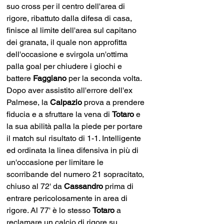
suo cross per il centro dell'area di 
rigore, ribattuto dalla difesa di casa, 
finisce al limite dell'area sul capitano 
dei granata, il quale non approfitta 
dell'occasione e svirgola un'ottima 
palla goal per chiudere i giochi e 
battere 
Faggiano 
per la seconda volta. 
Dopo aver assistito all'errore dell'ex 
Palmese, la 
Calpazio 
prova a prendere 
fiducia e a sfruttare la vena di 
Totaro 
e 
la sua abilità palla la piede per portare 
il match sul risultato di 1-1. Intelligente 
ed ordinata la linea difensiva in più di 
un'occasione per limitare le 
scorribande del numero 21 sopracitato, 
chiuso al 72' da 
Cassandro 
prima di 
entrare pericolosamente in area di 
rigore. Al 77' è lo stesso 
Totaro 
a 
reclamare un calcio di rigore su 