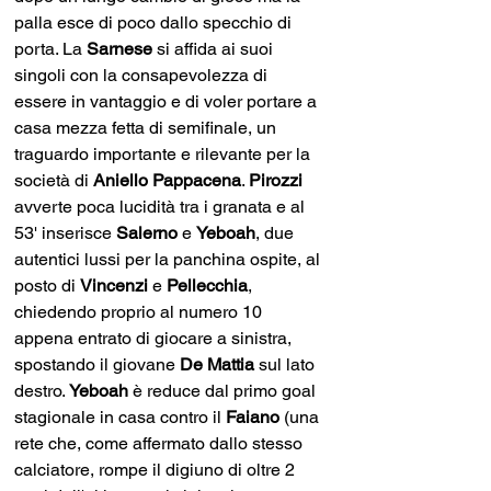
palla esce di poco dallo specchio di 
porta. La 
Sarnese 
si affida ai suoi 
singoli con la consapevolezza di 
essere in vantaggio e di voler portare a 
casa mezza fetta di semifinale, un 
traguardo importante e rilevante per la 
società di 
Aniello Pappacena
. 
Pirozzi 
avverte poca lucidità tra i granata e al 
53' inserisce 
Salerno 
e 
Yeboah
, due 
autentici lussi per la panchina ospite, al 
posto di 
Vincenzi 
e 
Pellecchia
, 
chiedendo proprio al numero 10 
appena entrato di giocare a sinistra, 
spostando il giovane 
De Mattia
 sul lato 
destro. 
Yeboah
 è reduce dal primo goal 
stagionale in casa contro il
 Faiano 
(una 
rete che, come affermato dallo stesso 
calciatore, rompe il digiuno di oltre 2 