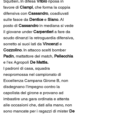
Squitieri
.
 In difesa 
Vitolo 
riposa in 
favore di 
Ciampi
, che forma la coppia 
difensiva con 
Cassandro
, coadiuvati 
sulle fasce da
 Dentice 
e 
Siano
. Al 
posto di 
Cassandro 
in mediana si vede 
il giovane under 
Carpentieri
 a fare da 
scudo dinanzi la retroguardia difensiva, 
sorretto ai suoi lati da 
Vincenzi 
e 
Cozzolino
. In attacco scelti bomber 
Padin
, mattattore del match, 
Pellecchia
e l'ex Agropoli 
De Mattia.
I padroni di casa, squadra 
neopromossa nel campionato di 
Eccellenza Campana Girone B, non 
disdegnano l'impegno contro la 
capolista del girone e provano ad 
imbastire una gara ordinata e attenta 
alle occasioni che, dati alla mano, non 
sono mancate per i ragazzi di mister 
De 