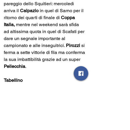
pareggio dello Squitieri: mercoledì 
arriva il 
Calpazio
 in quel di Sarno per il 
ritorno dei quarti di finale di 
Coppa 
Italia, 
mentre nel weekend sarà sfida 
ad altissima quota in quel di Scafati per 
dare un segnale importante al 
campionato e alle inseguitrici. 
Pirozzi 
si 
ferma a sette vittorie di fila ma conferma 
la sua imbattibilità grazie ad un super 
Pellecchia
. 
Tabellino
SARNESE:
 Maiellaro; Dentice, Ciampi, 
Vitolo, Logrieco; Salerno, Cassandro 
(76’ Cozzolino), Corticchia (87’ Padin); 
Pellecchia, Evacuo, Yeboah. 
A disposizione:
 Senatore, Giordano, 
Losasso, Siano, Carpentieri, De Mattia.
Allenatore 
Egidio Pirozzi