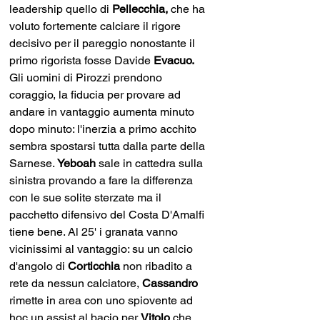
leadership quello di 
Pellecchia, 
che ha 
voluto fortemente calciare il rigore 
decisivo per il pareggio nonostante il 
primo rigorista fosse Davide
 Evacuo. 
Gli uomini di Pirozzi prendono 
coraggio, la fiducia per provare ad 
andare in vantaggio aumenta minuto 
dopo minuto: l'inerzia a primo acchito 
sembra spostarsi tutta dalla parte della 
Sarnese. 
Yeboah 
sale in cattedra sulla 
sinistra provando a fare la differenza 
con le sue solite sterzate ma il 
pacchetto difensivo del Costa D'Amalfi 
tiene bene. Al 25' i granata vanno 
vicinissimi al vantaggio: su un calcio 
d'angolo di 
Corticchia 
non ribadito a 
rete da nessun calciatore,
 Cassandro 
rimette in area con uno spiovente ad 
hoc un assist al bacio per 
Vitolo 
che 