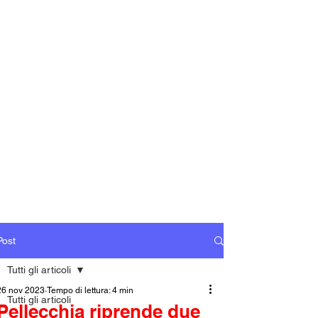
Post
Tutti gli articoli
26 nov 2023
Tempo di lettura: 4 min
Tutti gli articoli
Pellecchia riprende due