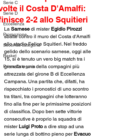
Serie C
volte il Costa D'Amalfi:
Serie D
finisce 2-2 allo Squitieri
Eccellenza
La 
Sarnese 
di mister 
Egidio Pirozzi 
Promozione
sbatte contro il muro del Costa d'Amalfi 
allo stadio Felice Squitieri. Nel freddo 
Seconda categoria
gelido dello scenario sarnese, oggi alle 
Basket
15, si è tenuto un vero big match tra i 
granata e una della compagini più 
Prima Categoria
attrezzata del girone B di Eccellenza 
Campana. Una partita che, difatti, ha 
rispecchiato i pronostici di uno scontro 
tra titani, tra compagini che lotteranno 
fino alla fine per le primissime posizioni 
di classifica. Dopo ben sette vittorie 
consecutive è proprio la squadra di 
mister 
Luigi Proto
 a dire stop ad una 
serie lunga di bottino pieno per 
Evacuo