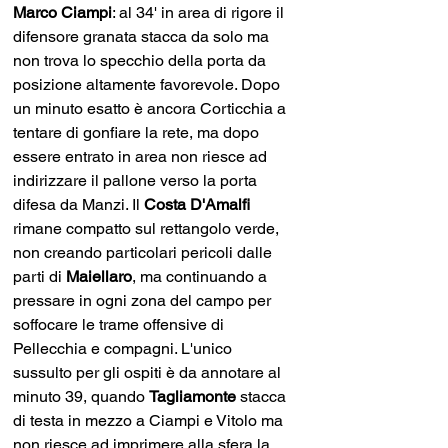
Marco Ciampi
: al 34' in area di rigore il 
difensore granata stacca da solo ma 
non trova lo specchio della porta da 
posizione altamente favorevole. Dopo 
un minuto esatto è ancora Corticchia a 
tentare di gonfiare la rete, ma dopo 
essere entrato in area non riesce ad 
indirizzare il pallone verso la porta 
difesa da Manzi. Il
 Costa D'Amalfi 
rimane compatto sul rettangolo verde, 
non creando particolari pericoli dalle 
parti di 
Maiellaro
, ma continuando a 
pressare in ogni zona del campo per 
soffocare le trame offensive di 
Pellecchia e compagni. L'unico 
sussulto per gli ospiti è da annotare al 
minuto 39, quando 
Tagliamonte
 stacca 
di testa in mezzo a Ciampi e Vitolo ma 
non riesce ad imprimere alla sfera la 