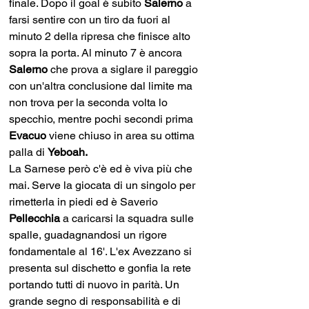
finale. Dopo il goal è subito
 Salerno 
a 
farsi sentire con un tiro da fuori al 
minuto 2 della ripresa che finisce alto 
sopra la porta. Al minuto 7 è ancora
Salerno 
che prova a siglare il pareggio 
con un'altra conclusione dal limite ma 
non trova per la seconda volta lo 
specchio, mentre pochi secondi prima 
Evacuo 
viene chiuso in area su ottima 
palla di 
Yeboah. 
La Sarnese però c'è ed è viva più che 
mai. Serve la giocata di un singolo per 
rimetterla in piedi ed è Saverio 
Pellecchia
 a caricarsi la squadra sulle 
spalle, guadagnandosi un rigore 
fondamentale al 16'. L'ex Avezzano si 
presenta sul dischetto e gonfia la rete 
portando tutti di nuovo in parità. Un 
grande segno di responsabilità e di 