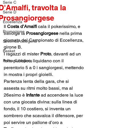
Serie C
D'Amalfi, travolta la
Serie D
Prosangiorgese
Eccellenza
Il 
Costa d’Amalfi
 cala il pokerissimo, e 
Promozione
travolge la 
Prosangiorgese 
nella prima 
giornata del Campionato di Eccellenza, 
Seconda categoria
girone B.
Basket
I ragazzi di mister 
Proto
, davanti ad un 
folto pubblico, liquidano con il 
Prima Categoria
perentorio 5 a 0 i sangiorgesi, mettendo 
in mostra i propri gioielli.
Partenza lenta della gara, che si 
assesta su ritmi molto bassi, ma al 
26esimo è 
Infante 
ad accendere la luce 
con una giocata divina: sulla linea di 
fondo, il 10 costiero, si inventa un 
sombrero che scavalca il difensore, per 
poi servire un pallone d’oro a 