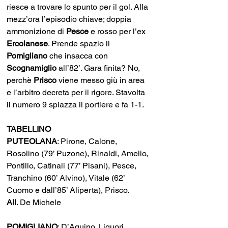
riesce a trovare lo spunto per il gol. Alla 
mezz’ora l’episodio chiave; doppia 
ammonizione di 
Pesce 
e rosso per l’ex 
Ercolanese
. Prende spazio il 
Pomigliano 
che insacca con 
Scognamiglio 
all’82’. Gara finita? No, 
perchè 
Prisco 
viene messo giù in area 
e l’arbitro decreta per il rigore. Stavolta 
il numero 9 spiazza il portiere e fa 1-1. 
TABELLINO
PUTEOLANA
: Pirone, Calone, 
Rosolino (79’ Puzone), Rinaldi, Amelio, 
Pontillo, Catinali (77’ Pisani), Pesce, 
Tranchino (60’ Alvino), Vitale (62’ 
Cuomo e dall’85’ Aliperta), Prisco. 
All
. De Michele 
POMIGLIANO
: D’Aquino, Liguori, 