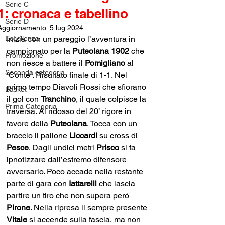
Serie C
1: cronaca e tabellino
Serie D
Aggiornamento:
5 lug 2024
Eccellenza
Inizia con un pareggio l’avventura in 
campionato per la 
Puteolana 1902
 che 
Promozione
non riesce a battere il 
Pomigliano 
al 
Seconda categoria
‘Conte’. Risultato finale di 1-1. Nel 
primo tempo Diavoli Rossi che sfiorano 
Basket
il gol con 
Tranchino
, il quale colpisce la 
Prima Categoria
traversa. Al ridosso del 20’ rigore in 
favore della 
Puteolana
. Tocca con un 
braccio il pallone 
Liccardi 
su cross di 
Pesce
. Dagli undici metri 
Prisco 
si fa 
ipnotizzare dall’estremo difensore 
avversario. Poco accade nella restante 
parte di gara con 
Iattarelli 
che lascia 
partire un tiro che non supera peró 
Pirone
. Nella ripresa il sempre presente 
Vitale 
si accende sulla fascia, ma non 