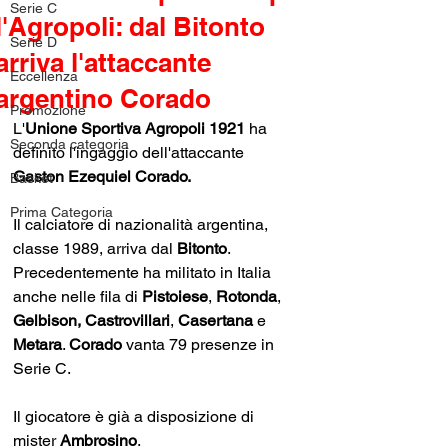
Serie C
l'Agropoli: dal Bitonto
Serie D
arriva l'attaccante
Eccellenza
argentino Corado
Promozione
L'
Unione Sportiva Agropoli 1921 
ha 
Seconda categoria
definito l'ingaggio dell'attaccante 
Gaston Ezequiel Corado. 
Basket
Prima Categoria
Il calciatore di nazionalità argentina, 
classe 1989, arriva dal 
Bitonto
. 
Precedentemente ha militato in Italia 
anche nelle fila di 
Pistoiese
, 
Rotonda
, 
Gelbison, Castrovillari
, 
Casertana 
e 
Metara
. 
Corado 
vanta 79 presenze in 
Serie C. 
Il giocatore è già a disposizione di 
mister 
Ambrosino
.