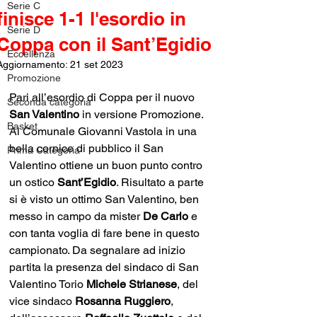
Serie C
finisce 1-1 l'esordio in
Serie D
Coppa con il Sant’Egidio
Eccellenza
Aggiornamento:
21 set 2023
Promozione
Pari all’esordio di Coppa per il nuovo 
Seconda categoria
San Valentino
 in versione Promozione.  
Basket
Al Comunale Giovanni Vastola in una 
bella cornice di pubblico il San 
Prima Categoria
Valentino ottiene un buon punto contro 
un ostico 
Sant’Egidio
. Risultato a parte 
si è visto un ottimo San Valentino, ben 
messo in campo da mister 
De Carlo
 e 
con tanta voglia di fare bene in questo 
campionato. Da segnalare ad inizio 
partita la presenza del sindaco di San 
Valentino Torio 
Michele Strianese
, del 
vice sindaco 
Rosanna Ruggiero
, 