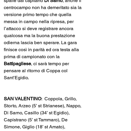
spalle dal capitano 
Di Sarno
, anche il 
centrocampo non ha demeritato sia la 
versione primo tempo che quella 
messa in campo nella ripresa, per 
l’attacco si deve registrare ancora 
qualcosa ma la buona prestazione 
odierna lascia ben sperare. La gara 
finisce così in parità ed ora testa alla 
prima di campionato con la 
Battipagliese
, ci sarà tempo per 
pensare al ritorno di Coppa col 
Sant’Egidio. 
SAN VALENTINO
:  Coppola, Grillo, 
Storto, Arzeo (5’ st Strianese), Nappo, 
Di Sarno, Casillo (34’ st Egidio), 
Capistrano (5’ st Tammaro), De 
Simone, Giglio (18’ st Amato), 