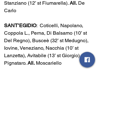
Stanziano (12’ st Fiumarella). 
All.
 De 
Carlo
SANT’EGIDIO
:  Coticelli, Napolano, 
Coppola L., Perna, Di Balsamo (10’ st 
Del Regno), Busceè (32’ st Medugno), 
Iovine, Veneziano, Nacchia (10’ st 
Lanzetta), Avitabile (13’ st Giorgio), 
Pignataro. 
All.
 Moscariello
ARBITRO
:  Salvatore D’Elia di Sala 
Consilina, assistenti Tiziano La Monica 
e Giuliano Esposito di Battipaglia
RETI
: 10’ De Simone, 23’ Buscè
NOTE
: espulso Del Regno per doppia 
ammonizione al 35’ st; Spettatori 350 
ca con buona rappresentanza ospite