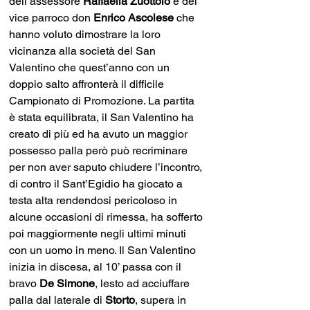
dell’assessore 
Raffaella Zuottolo
 e del 
vice parroco don 
Enrico Ascolese
 che 
hanno voluto dimostrare la loro 
vicinanza alla società del San 
Valentino che quest’anno con un 
doppio salto affronterà il difficile 
Campionato di Promozione. La partita 
è stata equilibrata, il San Valentino ha 
creato di più ed ha avuto un maggior 
possesso palla però può recriminare 
per non aver saputo chiudere l’incontro, 
di contro il Sant’Egidio ha giocato a 
testa alta rendendosi pericoloso in 
alcune occasioni di rimessa, ha sofferto 
poi maggiormente negli ultimi minuti 
con un uomo in meno. Il San Valentino 
inizia in discesa, al 10’ passa con il 
bravo 
De Simone
, lesto ad acciuffare 
palla dal laterale di 
Storto
, supera in 