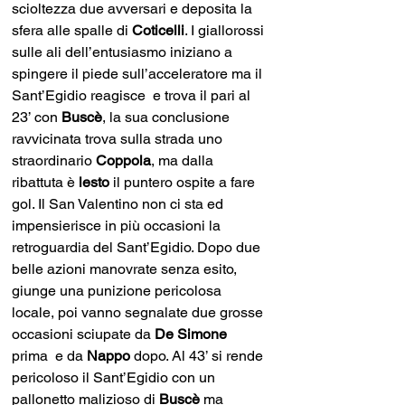
scioltezza due avversari e deposita la 
sfera alle spalle di 
Coticelli
. I giallorossi 
sulle ali dell’entusiasmo iniziano a 
spingere il piede sull’acceleratore ma il 
Sant’Egidio reagisce  e trova il pari al 
23’ con 
Buscè
, la sua conclusione 
ravvicinata trova sulla strada uno 
straordinario 
Coppola
, ma dalla 
ribattuta è 
lesto 
il puntero ospite a fare 
gol. Il San Valentino non ci sta ed 
impensierisce in più occasioni la 
retroguardia del Sant’Egidio. Dopo due 
belle azioni manovrate senza esito, 
giunge una punizione pericolosa 
locale, poi vanno segnalate due grosse 
occasioni sciupate da 
De Simone
prima  e da 
Nappo 
dopo. Al 43’ si rende 
pericoloso il Sant’Egidio con un 
pallonetto malizioso di 
Buscè 
ma 