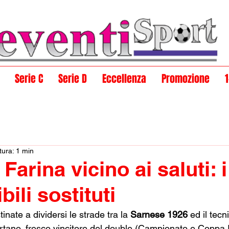
Serie C
Serie D
Eccellenza
Promozione
tura: 1 min
Farina vicino ai saluti: 
bili sostituti
ate a dividersi le strade tra la 
Sarnese 1926
 ed il tecn
ertano, fresco vincitore del double (Campionato e Coppa It