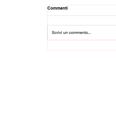
Commenti
Scrivi un commento...
L'Heraclea ha scelto
Carmine Turco come nuovo
allenatore