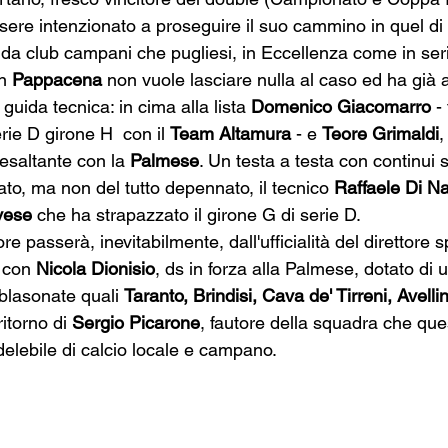
re intenzionato a proseguire il suo cammino in quel di S
a da club campani che pugliesi, in Eccellenza come in ser
n 
Pappacena 
non vuole lasciare nulla al caso ed ha già a
guida tecnica: in cima alla lista 
Domenico Giacomarro
 -
ie D girone H  con il 
Team Altamura 
- e 
Teore Grimaldi
,
 esaltante con la 
Palmese
. Un testa a testa con continui 
ato, ma non del tutto depennato, il tecnico 
Raffaele Di Na
ese 
che ha strapazzato il girone G di serie D. 
ore passerà, inevitabilmente, dall'ufficialità del direttore 
 con 
Nicola Dionisio
, ds in forza alla Palmese, dotato di 
blasonate quali 
Taranto, Brindisi, Cava de' Tirreni, Avell
ritorno di 
Sergio Picarone
, fautore della squadra che que
delebile di calcio locale e campano. 