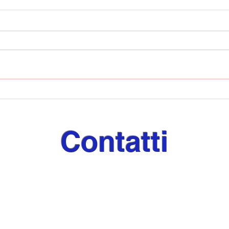
Ebolitana ancora ko: il
Esor
Castel San Giorgio passa al
di m
Dirceu
regal
Sant
Contatti
✉️
giornaleeventi@libero.it
✉️
sporteeventi@libero.it