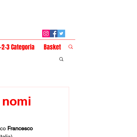
1-2-3 Categoria
Basket
i nomi
ico 
Francesco 
alia), 