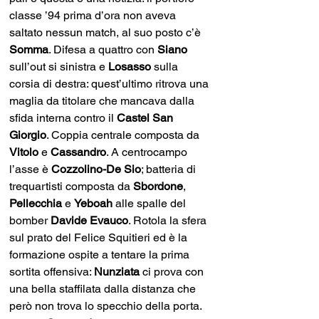
classe ’94 prima d’ora non aveva 
saltato nessun match, al suo posto c’è 
Somma
. Difesa a quattro con 
Siano 
sull’out si sinistra e 
Losasso 
sulla 
corsia di destra: quest’ultimo ritrova una 
maglia da titolare che mancava dalla 
sfida interna contro il 
Castel San 
Giorgio
. Coppia centrale composta da 
Vitolo 
e 
Cassandro
. A centrocampo 
l’asse è 
Cozzolino-De Sio
; batteria di 
trequartisti composta da 
Sbordone
, 
Pellecchia 
e 
Yeboah 
alle spalle del 
bomber 
Davide Evauco
. Rotola la sfera 
sul prato del Felice Squitieri ed è la 
formazione ospite a tentare la prima 
sortita offensiva: 
Nunziata 
ci prova con 
una bella staffilata dalla distanza che 
però non trova lo specchio della porta. 