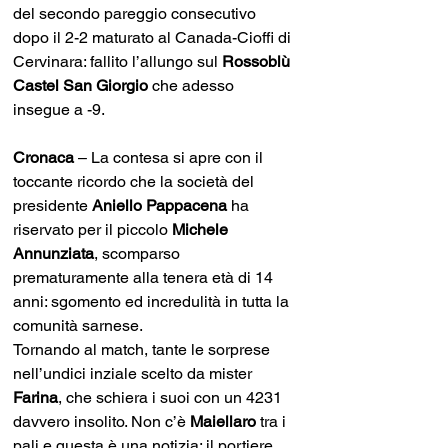
del secondo pareggio consecutivo 
dopo il 2-2 maturato al Canada-Cioffi di 
Cervinara: fallito l’allungo sul 
Rossoblù 
Castel San Giorgio
 che adesso 
insegue a -9.
Cronaca 
– La contesa si apre con il 
toccante ricordo che la società del 
presidente 
Aniello Pappacena
 ha 
riservato per il piccolo 
Michele 
Annunziata
, scomparso 
prematuramente alla tenera età di 14 
anni: sgomento ed incredulità in tutta la 
comunità sarnese. 
Tornando al match, tante le sorprese 
nell’undici inziale scelto da mister 
Farina
, che schiera i suoi con un 4231 
davvero insolito. Non c’è 
Maiellaro 
tra i 
pali e questa è una notizia: il portiere 