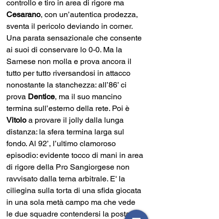
controllo e tiro in area di rigore ma 
Cesarano
, con un’autentica prodezza, 
sventa il pericolo deviando in corner. 
Una parata sensazionale che consente 
ai suoi di conservare lo 0-0. Ma la 
Sarnese non molla e prova ancora il 
tutto per tutto riversandosi in attacco 
nonostante la stanchezza: all’86’ ci 
prova 
Dentice
, ma il suo mancino 
termina sull’esterno della rete. Poi è 
Vitolo 
a provare il jolly dalla lunga 
distanza: la sfera termina larga sul 
fondo. Al 92’, l’ultimo clamoroso 
episodio: evidente tocco di mani in area 
di rigore della Pro Sangiorgese non 
ravvisato dalla terna arbitrale. E' la 
ciliegina sulla torta di una sfida giocata 
in una sola metà campo ma che vede 
le due squadre contendersi la posta in 