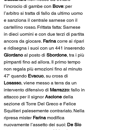
l’incrocio di gambe con 
Bove
: per 
l’arbitro si tratta di fallo da ultimo uomo 
e sanziona il centrale sarnese con il 
cartellino rosso. Frittata fatta: Sarnese 
in dieci uomini e con due terzi di partita 
ancora da giocare. 
Farina 
corre ai ripari 
e ridisegna i suoi con un 441 inserendo 
Giordano 
al posto di 
Sbordone
, tra i più 
pimpanti fino ad allora. Il primo tempo 
non regala più emozioni fino al minuto 
47’ quando 
Evacuo
, su cross di 
Losasso
, viene messo a terra da un 
intervento difensivo di 
Marrazzo
: fallo in 
attacco per il signor 
Ascione 
della 
sezione di Torre Del Greco e Felice 
Squitieri palesemente contrariato. Nella 
ripresa mister 
Farina 
modifica 
nuovamente l’assetto dei suoi: 
De Sio