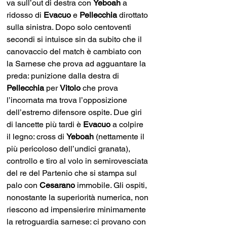
va sull’out di destra con 
Yeboah 
a 
ridosso di 
Evacuo 
e 
Pellecchia 
dirottato 
sulla sinistra. Dopo solo centoventi 
secondi si intuisce sin da subito che il 
canovaccio del match è cambiato con 
la Sarnese che prova ad agguantare la 
preda: punizione dalla destra di 
Pellecchia 
per 
Vitolo 
che prova 
l’incornata ma trova l’opposizione 
dell’estremo difensore ospite. Due giri 
di lancette più tardi è 
Evacuo 
a colpire 
il legno: cross di 
Yeboah 
(nettamente il 
più pericoloso dell’undici granata), 
controllo e tiro al volo in semirovesciata 
del re del Partenio che si stampa sul 
palo con 
Cesarano 
immobile. Gli ospiti, 
nonostante la superiorità numerica, non 
riescono ad impensierire minimamente 
la retroguardia sarnese: ci provano con 