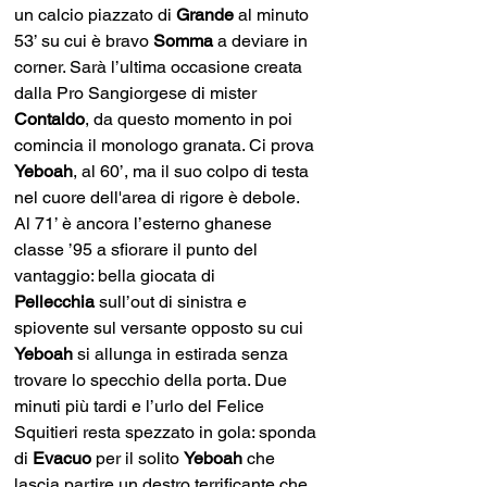
un calcio piazzato di 
Grande 
al minuto 
53’ su cui è bravo 
Somma 
a deviare in 
corner. Sarà l’ultima occasione creata 
dalla Pro Sangiorgese di mister 
Contaldo
, da questo momento in poi 
comincia il monologo granata. Ci prova 
Yeboah
, al 60’, ma il suo colpo di testa 
nel cuore dell'area di rigore è debole. 
Al 71’ è ancora l’esterno ghanese 
classe ’95 a sfiorare il punto del 
vantaggio: bella giocata di 
Pellecchia 
sull’out di sinistra e 
spiovente sul versante opposto su cui 
Yeboah 
si allunga in estirada senza 
trovare lo specchio della porta. Due 
minuti più tardi e l’urlo del Felice 
Squitieri resta spezzato in gola: sponda 
di 
Evacuo 
per il solito 
Yeboah 
che 
lascia partire un destro terrificante che 