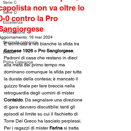
Serie C
capolista non va oltre lo
Serie D
0-0 contro la Pro
Eccellenza
Sangiorgese
Promozione
Aggiornamento:
16 mar 2024
Seconda categoria
È terminata a reti bianche la sfida tra 
Sarnese 1926 
e 
Pro Sangiorgese
. 
Basket
Padroni di casa che restano in dieci 
Prima Categoria
alla metà del primo tempo ma 
dominano comunque la sfida per tutta 
la durata della contesa: è mancato il 
guizzo finale per fare breccia nella 
retroguardia degli uomini di mister 
Contaldo
. Da segnalare una direzione 
di gara davvero discutibile: tanti gli 
episodi al limite su cui il fischietto di 
Torre Del Greco ha lasciato perplessi. 
Per i ragazzi di mister 
Farina 
si tratta 