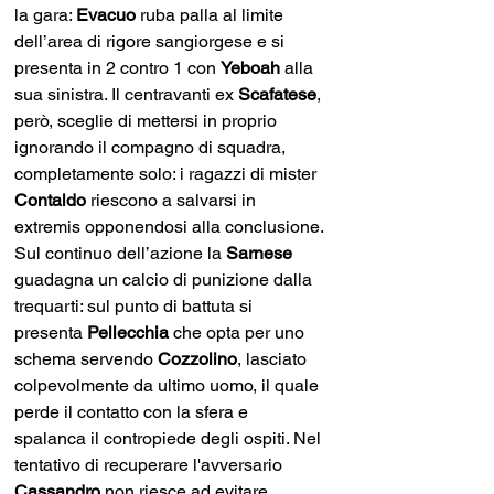
la gara: 
Evacuo 
ruba palla al limite 
dell’area di rigore sangiorgese e si 
presenta in 2 contro 1 con 
Yeboah 
alla 
sua sinistra. Il centravanti ex 
Scafatese
, 
però, sceglie di mettersi in proprio 
ignorando il compagno di squadra, 
completamente solo: i ragazzi di mister 
Contaldo 
riescono a salvarsi in 
extremis opponendosi alla conclusione. 
Sul continuo dell’azione la 
Sarnese 
guadagna un calcio di punizione dalla 
trequarti: sul punto di battuta si 
presenta 
Pellecchia 
che opta per uno 
schema servendo 
Cozzolino
, lasciato 
colpevolmente da ultimo uomo, il quale 
perde il contatto con la sfera e 
spalanca il contropiede degli ospiti. Nel 
tentativo di recuperare l'avversario 
Cassandro 
non riesce ad evitare 