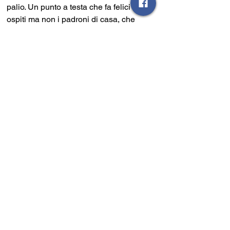
palio. Un punto a testa che fa felici gli 
ospiti ma non i padroni di casa, che 
falliscono l’allungo sulle inseguitrici. La 
capolista, però, dovrà leccarsi le ferite 
per l’ingenuità costata l’inferiorità 
numerica e pagata a caro prezzo. 
Inutile, però, piangere sul latto versato: 
da domani, però, testa alla trasferta 
contro il 
Faiano 
fanalino di coda. Un 
solo ed unico risultato possibile: la 
vittoria!
Tabellino
SARNESE-PRO SANGIORGESE 0-0 
SARNESE
: Somma; Losasso (56’ 
Caruso), Vitolo, Cassandro, Siano (69’ 
Dentice); Cozzolino (62’ Corticchia), De 
Sio; Sbordone (38’ Giordano), 