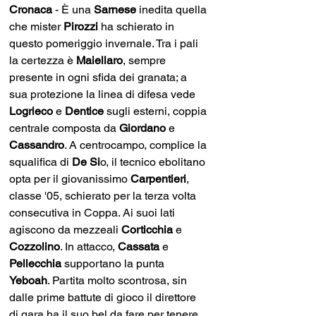
Cronaca 
- È una 
Sarnese 
inedita quella 
che mister 
Pirozzi 
ha schierato in 
questo pomeriggio invernale. Tra i pali 
la certezza è 
Maiellaro
, sempre 
presente in ogni sfida dei granata; a 
sua protezione la linea di difesa vede 
Logrieco 
e 
Dentice 
sugli esterni, coppia 
centrale composta da 
Giordano 
e 
Cassandro
. A centrocampo, complice la 
squalifica di 
De Si
o, il tecnico ebolitano 
opta per il giovanissimo 
Carpentieri
, 
classe '05, schierato per la terza volta 
consecutiva in Coppa. Ai suoi lati 
agiscono da mezzeali 
Corticchia 
e 
Cozzolino
. In attacco, 
Cassata 
e 
Pellecchia 
supportano la punta 
Yeboah
. Partita molto scontrosa, sin 
dalle prime battute di gioco il direttore 
di gara ha il suo bel da fare per tenere 