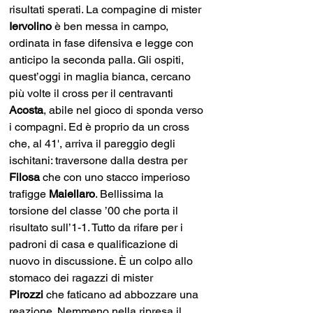
risultati sperati. La compagine di mister 
Iervolino 
è ben messa in campo, 
ordinata in fase difensiva e legge con 
anticipo la seconda palla. Gli ospiti, 
quest’oggi in maglia bianca, cercano 
più volte il cross per il centravanti 
Acosta
, abile nel gioco di sponda verso 
i compagni. Ed è proprio da un cross 
che, al 41', arriva il pareggio degli 
ischitani: traversone dalla destra per 
Filosa 
che con uno stacco imperioso 
trafigge 
Maiellaro
. Bellissima la 
torsione del classe ’00 che porta il 
risultato sull’1-1. Tutto da rifare per i 
padroni di casa e qualificazione di 
nuovo in discussione. È un colpo allo 
stomaco dei ragazzi di mister 
Pirozzi 
che faticano ad abbozzare una 
reazione. Nemmeno nella ripresa il 