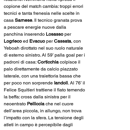
copione del match cambia: troppi errori 
tecnici e tanta frenesia nelle scelte in 
casa 
Sarnese
. Il tecnico granata prova 
a pescare energie nuove dalla 
panchina inserendo 
Losasso 
per 
Logrieco 
ed 
Evacuo 
per 
Cassata
, con 
Yeboah dirottato nel suo ruolo naturale 
di esterno sinistro. Al 59’ palla goal per i 
padroni di casa: 
Corticchia 
colpisce il 
palo direttamente da calcio piazzato 
laterale, con una traiettoria bassa che 
per poco non sorprende 
Iandoli
. Al 76’ il 
Felice Squitieri trattiene il fiato temendo 
la beffa: cross dalla sinistra per il 
neoentrato 
Pelliccia 
che nel cuore 
dell’area piccola, in allungo, non trova 
l’impatto con la sfera. La tensione degli 
atleti in campo è percepibile dagli 