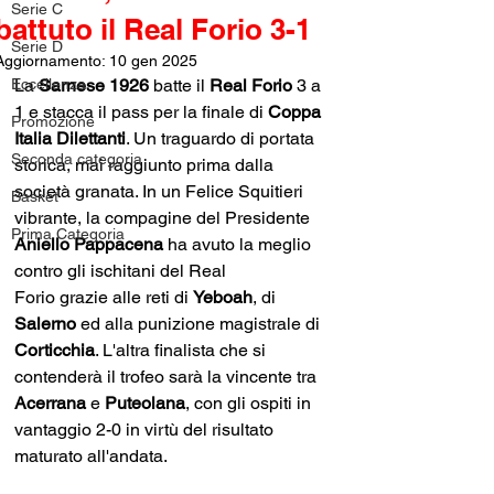
Serie C
battuto il Real Forio 3-1
Serie D
Aggiornamento:
10 gen 2025
Eccellenza
La 
Sarnese 1926 
batte il 
Real Forio
 3 a 
1 e stacca il pass per la finale di 
Coppa 
Promozione
Italia Dilettanti
. Un traguardo di portata 
Seconda categoria
storica, mai raggiunto prima dalla 
società granata. In un Felice Squitieri 
Basket
vibrante, la compagine del Presidente 
Prima Categoria
Aniello Pappacena
 ha avuto la meglio 
contro gli ischitani del Real 
Forio grazie alle reti di 
Yeboah
, di 
Salerno 
ed alla punizione magistrale di 
Corticchia
. L'altra finalista che si 
contenderà il trofeo sarà la vincente tra 
Acerrana
 e 
Puteolana
, con gli ospiti in 
vantaggio 2-0 in virtù del risultato 
maturato all'andata.