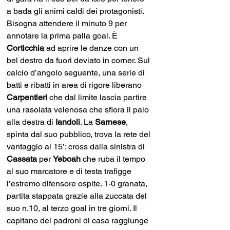
a bada gli animi caldi dei protagonisti. 
Bisogna attendere il minuto 9 per 
annotare la prima palla goal. È 
Corticchia 
ad aprire le danze con un 
bel destro da fuori deviato in corner. Sul 
calcio d’angolo seguente, una serie di 
batti e ribatti in area di rigore liberano 
Carpentieri 
che dal limite lascia partire 
una rasoiata velenosa che sfiora il palo 
alla destra di 
Iandoli
. La 
Sarnese
, 
spinta dal suo pubblico, trova la rete del 
vantaggio al 15’: cross dalla sinistra di 
Cassata 
per 
Yeboah 
che ruba il tempo 
al suo marcatore e di testa trafigge 
l’estremo difensore ospite. 1-0 granata, 
partita stappata grazie alla zuccata del 
suo n.10, al terzo goal in tre giorni. Il 
capitano dei padroni di casa raggiunge 