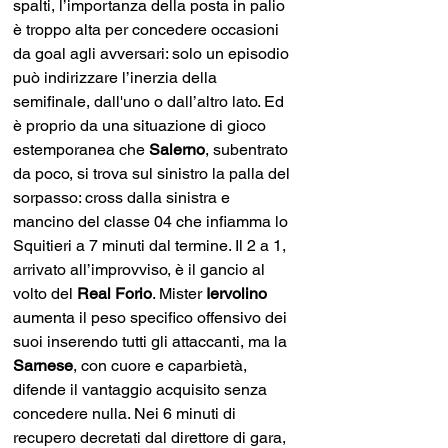
spalti, l’importanza della posta in palio 
è troppo alta per concedere occasioni 
da goal agli avversari: solo un episodio 
può indirizzare l’inerzia della 
semifinale, dall'uno o dall’altro lato. Ed 
è proprio da una situazione di gioco 
estemporanea che 
Salerno
, subentrato 
da poco, si trova sul sinistro la palla del 
sorpasso: cross dalla sinistra e 
mancino del classe 04 che infiamma lo 
Squitieri a 7 minuti dal termine. Il 2 a 1, 
arrivato all’improvviso, è il gancio al 
volto del 
Real Forio
. Mister 
Iervolino 
aumenta il peso specifico offensivo dei 
suoi inserendo tutti gli attaccanti, ma la 
Sarnese
, con cuore e caparbietà, 
difende il vantaggio acquisito senza 
concedere nulla. Nei 6 minuti di 
recupero decretati dal direttore di gara, 