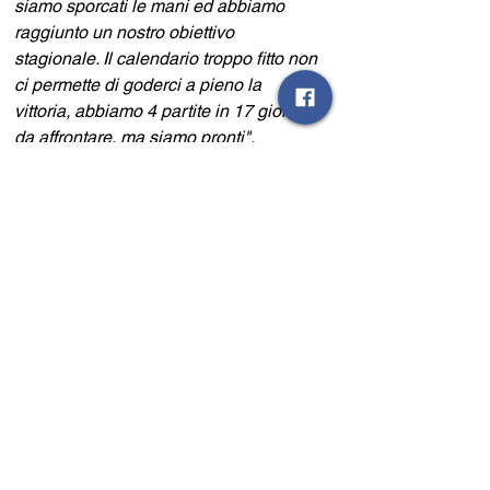
siamo sporcati le mani ed abbiamo 
raggiunto un nostro obiettivo 
stagionale. Il calendario troppo fitto non 
ci permette di goderci a pieno la 
vittoria, abbiamo 4 partite in 17 giorni 
da affrontare, ma siamo pronti".
TABELLINO DI GARA
SARNESE 1926 - REAL FORIO 3-1
Sarnese
: Maiellaro; Giordano, 
Cozzolino, Corticchia, Yeboah, 
Pellecchia (94' Lopetrone), Cassandro 
(81' Ciampi), Dentice, Carpentieri (78' 
Salerno), Cassata (56' Evacuo), 
Logrieco (46' Losasso). 
A
disposizione
: 
Senatore, Padin, Sbordone, Della 
Monica. 
Allenatore
: Egidio Pirozzi