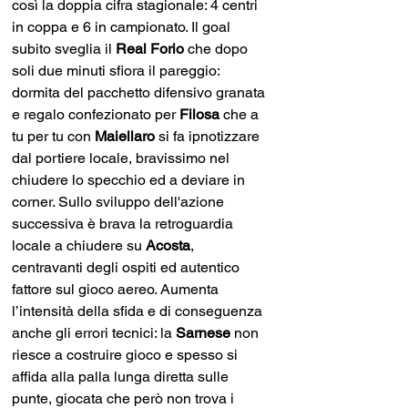
così la doppia cifra stagionale: 4 centri 
in coppa e 6 in campionato. Il goal 
subito sveglia il 
Real Forio
 che dopo 
soli due minuti sfiora il pareggio: 
dormita del pacchetto difensivo granata 
e regalo confezionato per 
Filosa 
che a 
tu per tu con 
Maiellaro 
si fa ipnotizzare 
dal portiere locale, bravissimo nel 
chiudere lo specchio ed a deviare in 
corner. Sullo sviluppo dell'azione 
successiva è brava la retroguardia 
locale a chiudere su 
Acosta
, 
centravanti degli ospiti ed autentico 
fattore sul gioco aereo. Aumenta 
l’intensità della sfida e di conseguenza 
anche gli errori tecnici: la 
Sarnese 
non 
riesce a costruire gioco e spesso si 
affida alla palla lunga diretta sulle 
punte, giocata che però non trova i 