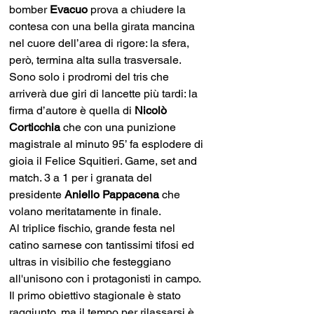
bomber 
Evacuo
 prova a chiudere la 
contesa con una bella girata mancina 
nel cuore dell’area di rigore: la sfera, 
però, termina alta sulla trasversale. 
Sono solo i prodromi del tris che 
arriverà due giri di lancette più tardi: la 
firma d’autore è quella di 
Nicolò 
Corticchia 
che con una punizione 
magistrale al minuto 95’ fa esplodere di 
gioia il Felice Squitieri. Game, set and 
match. 3 a 1 per i granata del 
presidente 
Aniello Pappacena
 che 
volano meritatamente in finale. 
Al triplice fischio, grande festa nel 
catino sarnese con tantissimi tifosi ed 
ultras in visibilio che festeggiano 
all'unisono con i protagonisti in campo. 
Il primo obiettivo stagionale è stato 
raggiunto, ma il tempo per rilassarsi è 