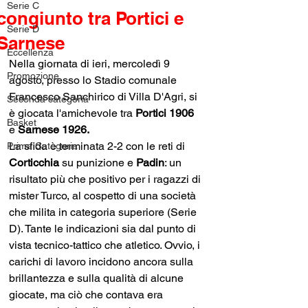
Serie C
congiunto tra Portici e
Serie D
Sarnese
Eccellenza
Nella giornata di ieri, mercoledì 9 
Promozione
agosto, presso lo Stadio comunale 
Francesco Sanchirico di Villa D'Agri, si 
Seconda categoria
è giocata l'amichevole tra 
Portici 1906
Basket
e 
Sarnese 1926.
La sfida è terminata 2-2 con le reti di 
Prima Categoria
Corticchia 
su punizione e 
Padin
: un 
risultato più che positivo per i ragazzi di 
mister Turco, al cospetto di una società 
che milita in categoria superiore (Serie 
D). Tante le indicazioni sia dal punto di 
vista tecnico-tattico che atletico. Ovvio, i 
carichi di lavoro incidono ancora sulla 
brillantezza e sulla qualità di alcune 
giocate, ma ciò che contava era 