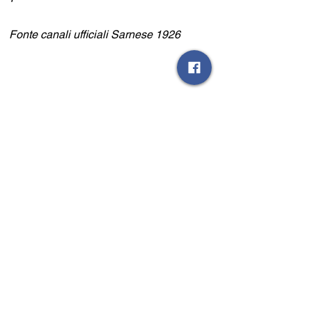
Fonte canali ufficiali Sarnese 1926
Eccellenza