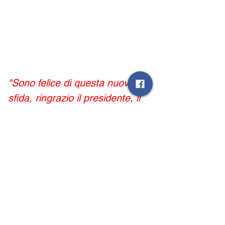
"Sono felice di questa nuova 
sfida, ringrazio il presidente, il 
direttore e soprattutto il mister 
per avermi dato questa 
opportunità. Ho scelto Sarno 
per raggiungere l’obiettivo di 
crescere e portare questa 
società in categorie superiori".
UFFICIO STAMPA ASD SARNESE 