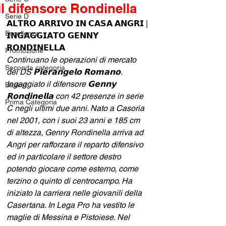
il difensore Rondinella
Serie D
𝗔𝗟𝗧𝗥𝗢 𝗔𝗥𝗥𝗜𝗩𝗢 𝗜𝗡 𝗖𝗔𝗦𝗔 𝗔𝗡𝗚𝗥𝗜 | 
Eccellenza
𝗜𝗡𝗚𝗔𝗚𝗚𝗜𝗔𝗧𝗢 𝗚𝗘𝗡𝗡𝗬 
𝗥𝗢𝗡𝗗𝗜𝗡𝗘𝗟𝗟𝗔
Promozione
Continuano le operazioni di mercato 
Seconda categoria
del DS 𝗣𝗶𝗲𝗿𝗮𝗻𝗴𝗲𝗹𝗼 𝗥𝗼𝗺𝗮𝗻𝗼. 
Ingaggiato il difensore 𝗚𝗲𝗻𝗻𝘆 
Basket
𝗥𝗼𝗻𝗱𝗶𝗻𝗲𝗹𝗹𝗮 con 42 presenze in serie 
Prima Categoria
C negli ultimi due anni. Nato a Casoria 
nel 2001, con i suoi 23 anni e 185 cm 
di altezza, Genny Rondinella arriva ad 
Angri per rafforzare il reparto difensivo 
ed in particolare il settore destro 
potendo giocare come esterno, come 
terzino o quinto di centrocampo. Ha 
iniziato la carriera nelle giovanili della 
Casertana. In Lega Pro ha vestito le 
maglie di Messina e Pistoiese. Nel 