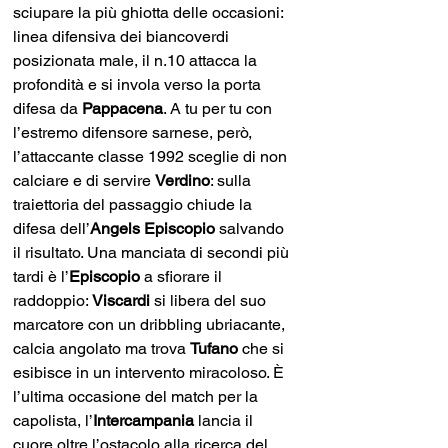
sciupare la più ghiotta delle occasioni: 
linea difensiva dei biancoverdi 
posizionata male, il n.10 attacca la 
profondità e si invola verso la porta 
difesa da 
Pappacena
. A tu per tu con 
l’estremo difensore sarnese, però, 
l’attaccante classe 1992 sceglie di non 
calciare e di servire 
Verdino
: sulla 
traiettoria del passaggio chiude la 
difesa dell’
Angels Episcopio
 salvando 
il risultato. Una manciata di secondi più 
tardi è l’
Episcopio
 a sfiorare il 
raddoppio: 
Viscardi
 si libera del suo 
marcatore con un dribbling ubriacante, 
calcia angolato ma trova 
Tufano
 che si 
esibisce in un intervento miracoloso. È 
l’ultima occasione del match per la 
capolista, l’
Intercampania
 lancia il 
cuore oltre l’ostacolo alla ricerca del 