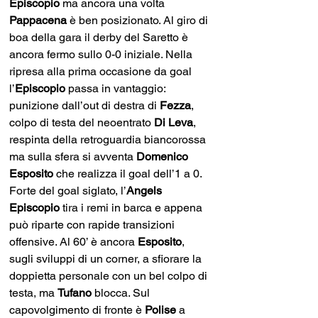
Episcopio
 ma ancora una volta 
Pappacena
 è ben posizionato. Al giro di 
boa della gara il derby del Saretto è 
ancora fermo sullo 0-0 iniziale. Nella 
ripresa alla prima occasione da goal 
l’
Episcopio
 passa in vantaggio: 
punizione dall’out di destra di 
Fezza
, 
colpo di testa del neoentrato 
Di Leva
, 
respinta della retroguardia biancorossa 
ma sulla sfera si avventa 
Domenico 
Esposito
 che realizza il goal dell’1 a 0. 
Forte del goal siglato, l’
Angels 
Episcopio
 tira i remi in barca e appena 
può riparte con rapide transizioni 
offensive. Al 60’ è ancora 
Esposito
, 
sugli sviluppi di un corner, a sfiorare la 
doppietta personale con un bel colpo di 
testa, ma 
Tufano
 blocca. Sul 
capovolgimento di fronte è 
Polise
 a 