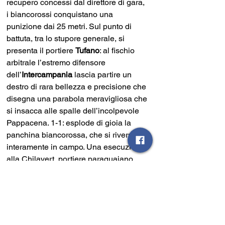
recupero concessi dal direttore di gara, 
i biancorossi conquistano una 
punizione dai 25 metri. Sul punto di 
battuta, tra lo stupore generale, si 
presenta il portiere 
Tufano
: al fischio 
arbitrale l’estremo difensore 
dell’
Intercampania
 lascia partire un 
destro di rara bellezza e precisione che 
disegna una parabola meravigliosa che 
si insacca alle spalle dell’incolpevole 
Pappacena. 1-1: esplode di gioia la 
panchina biancorossa, che si riversa 
interamente in campo. Una esecuzione 
alla Chilavert, portiere paraguaiano 
specialista dei calci piazzati, tra gli 
applausi di tutto il Felice Squitieri. 
Manca ancora un minuto e l’
Angels 
Episcopio
 prova a lanciarsi in attacco 
alla ricerca dei tre punti: il lancio lungo, 