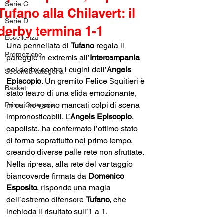
Serie C
Tufano alla Chilavert: il
Serie D
derby termina 1-1
Eccellenza
Una pennellata di 
Tufano
 regala il 
Promozione
pareggio in extremis all’
Intercampania
nel derby contro i cugini dell’
Angels 
Seconda categoria
Episcopio
. Un gremito Felice Squitieri è 
Basket
stato teatro di una sfida emozionante, 
in cui non sono mancati colpi di scena 
Prima Categoria
impronosticabili. L’
Angels Episcopio
, 
capolista, ha confermato l’ottimo stato 
di forma soprattutto nel primo tempo, 
creando diverse palle rete non sfruttate. 
Nella ripresa, alla rete del vantaggio 
biancoverde firmata da 
Domenico 
Esposito
, risponde una magia 
dell’estremo difensore 
Tufano
, che 
inchioda il risultato sull’1 a 1.