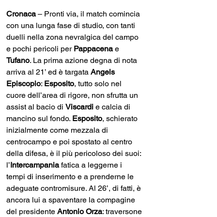
Cronaca 
– Pronti via, il match comincia 
con una lunga fase di studio, con tanti 
duelli nella zona nevralgica del campo 
e pochi pericoli per 
Pappacena
 e 
Tufano
. La prima azione degna di nota 
arriva al 21’ ed è targata 
Angels 
Episcopio
: 
Esposito
, tutto solo nel 
cuore dell’area di rigore, non sfrutta un 
assist al bacio di 
Viscardi
 e calcia di 
mancino sul fondo. 
Esposito
, schierato 
inizialmente come mezzala di 
centrocampo e poi spostato al centro 
della difesa, è il più pericoloso dei suoi: 
l’
Intercampania
 fatica a leggerne i 
tempi di inserimento e a prenderne le 
adeguate contromisure. Al 26’, di fatti, è 
ancora lui a spaventare la compagine 
del presidente 
Antonio Orza
: traversone 