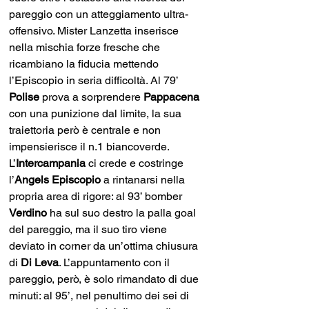
pareggio con un atteggiamento ultra-
offensivo. Mister Lanzetta inserisce 
nella mischia forze fresche che 
ricambiano la fiducia mettendo 
l’Episcopio in seria difficoltà. Al 79’ 
Polise
 prova a sorprendere 
Pappacena
con una punizione dal limite, la sua 
traiettoria però è centrale e non 
impensierisce il n.1 biancoverde. 
L’
Intercampania
 ci crede e costringe 
l’
Angels Episcopio
 a rintanarsi nella 
propria area di rigore: al 93’ bomber 
Verdino
 ha sul suo destro la palla goal 
del pareggio, ma il suo tiro viene 
deviato in corner da un’ottima chiusura 
di 
Di Leva
. L’appuntamento con il 
pareggio, però, è solo rimandato di due 
minuti: al 95’, nel penultimo dei sei di 