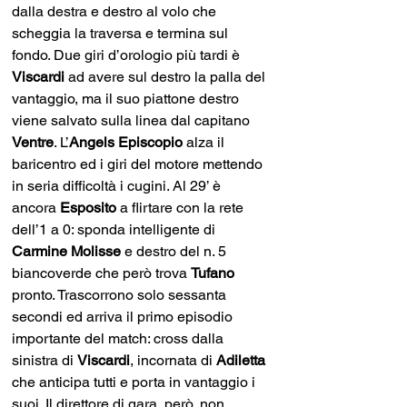
dalla destra e destro al volo che 
scheggia la traversa e termina sul 
fondo. Due giri d’orologio più tardi è 
Viscardi
 ad avere sul destro la palla del 
vantaggio, ma il suo piattone destro 
viene salvato sulla linea dal capitano 
Ventre
. L’
Angels Episcopio
 alza il 
baricentro ed i giri del motore mettendo 
in seria difficoltà i cugini. Al 29’ è 
ancora 
Esposito
 a flirtare con la rete 
dell’1 a 0: sponda intelligente di 
Carmine Molisse
 e destro del n. 5 
biancoverde che però trova 
Tufano
pronto. Trascorrono solo sessanta 
secondi ed arriva il primo episodio 
importante del match: cross dalla 
sinistra di 
Viscardi
, incornata di 
Adiletta
che anticipa tutti e porta in vantaggio i 
suoi. Il direttore di gara, però, non 