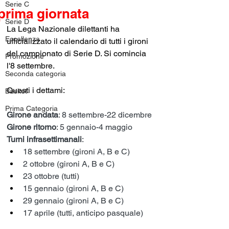
Serie C
prima giornata
Serie D
La Lega Nazionale dilettanti ha 
Eccellenza
ufficializzato il calendario di tutti i gironi 
del campionato di Serie D. Si comincia 
Promozione
l'8 settembre. 
Seconda categoria
Questi i dettami:
Basket
Prima Categoria
Girone andata
: 8 settembre-22 dicembre
Girone ritorno
: 5 gennaio-4 maggio
Turni infrasettimanali
:
18 settembre (gironi A, B e C)
2 ottobre (gironi A, B e C)
23 ottobre (tutti)
15 gennaio (gironi A, B e C)
29 gennaio (gironi A, B e C)
17 aprile (tutti, anticipo pasquale)