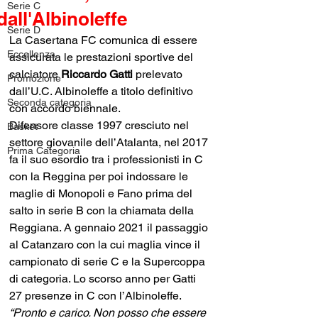
Serie C
dall'Albinoleffe
Serie D
La Casertana FC comunica di essere 
Eccellenza
assicurata le prestazioni sportive del 
calciatore 
Riccardo Gatti
 prelevato 
Promozione
dall’U.C. Albinoleffe a titolo definitivo 
Seconda categoria
con accordo biennale.
Difensore classe 1997 cresciuto nel 
Basket
settore giovanile dell’Atalanta, nel 2017 
Prima Categoria
fa il suo esordio tra i professionisti in C 
con la Reggina per poi indossare le 
maglie di Monopoli e Fano prima del 
salto in serie B con la chiamata della 
Reggiana. A gennaio 2021 il passaggio 
al Catanzaro con la cui maglia vince il 
campionato di serie C e la Supercoppa 
di categoria. Lo scorso anno per Gatti 
27 presenze in C con l’Albinoleffe.
“Pronto e carico. Non posso che essere 