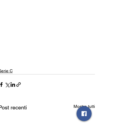
Serie C
Mostra tutti
Post recenti