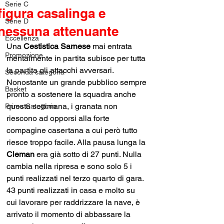
Serie C
figura casalinga e
Serie D
nessuna attenuante
Eccellenza
Una
 Cestistica Sarnese
 mai entrata 
Promozione
mentalmente in partita subisce per tutta 
la partita gli attacchi avversari. 
Seconda categoria
Nonostante un grande pubblico sempre 
Basket
pronto a sostenere la squadra anche 
questa settimana, i granata non 
Prima Categoria
riescono ad opporsi alla forte 
compagine casertana a cui però tutto 
riesce troppo facile. Alla pausa lunga la 
Cleman 
era già sotto di 27 punti. Nulla 
cambia nella ripresa e sono solo 5 i 
punti realizzati nel terzo quarto di gara. 
43 punti realizzati in casa e molto su 
cui lavorare per raddrizzare la nave, è 
arrivato il momento di abbassare la 