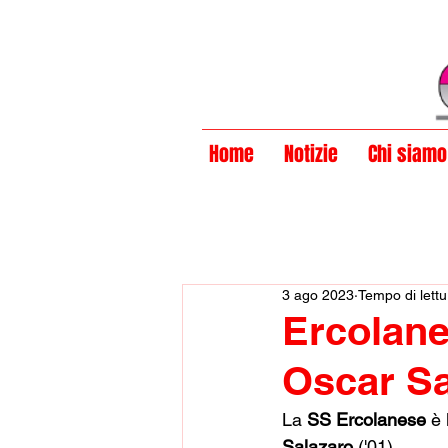
Privacy Policy
Home
Notizie
Chi siamo
3 ago 2023
Tempo di lettu
Ercolane
Oscar Sa
La 
SS Ercolanese
 è
Salazaro 
('01).