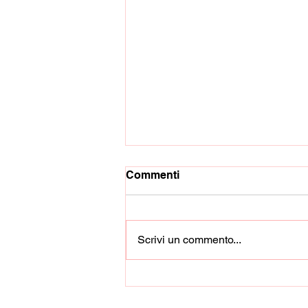
Commenti
Scrivi un commento...
Sarnese, solo un pari con il
Manfredonia: delusione e