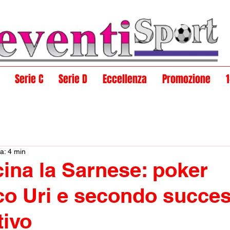
Serie C
Serie D
Eccellenza
Promozione
a: 4 min
cina la Sarnese: poker
tico Uri e secondo succe
ivo