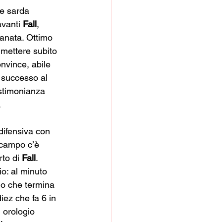
e sarda 
avanti 
Fall
, 
ranata. Ottimo 
 mettere subito 
nvince, abile 
o successo al 
estimonianza 
.
a difensiva con 
ocampo c’è 
to di 
Fall
. 
io: al minuto 
no che termina 
diez che fa 6 in 
 orologio 