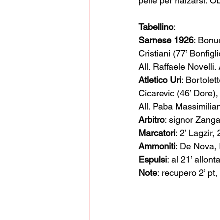
pelle per rialzarsi. 
Tabellino
:
Sarnese 1926
: Bonuc
Cristiani (77’ Bonfig
All. Raffaele Novelli.
Atletico Uri
: Bortole
Cicarevic (46’ Dore),
All. Paba Massimilian
Arbitro
: signor Zanga
Marcatori
: 2’ Lagzir,
Ammoniti
: De Nova, 
Espulsi
: al 21’ allon
Note
: recupero 2’ pt, 