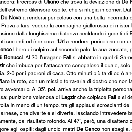
ancora: tirocross di 
Uliano
 che trova la deviazione di 
De 
 dell’estremo difensore ospite, che si rifugia in corner. Da
 
De Nova
 a rendersi pericoloso con una bella incornata c
 Prova a farsi vedere la compagine giallorossa di mister 
usione dalla lunghissima distanza scaldando i guanti di 
ti secondi ed è ancora l’
Uri
 a rendersi pericoloso con un
enco
 libero di colpire sul secondo palo: la sua zuccata, 
i 
Bonucci
. Al 20’ l’uragano 
Fall
 si abbatte in quel di Sarn
ir
 che imbuca per l’attaccante senegalese il quale, solo 
ia. 2-0 per i padroni di casa. Otto minuti più tardi ed è an
iare la rete, con un missile terra-aria di destro che non
e avversario. Al 35’, poi, arriva anche la tripletta persona
asa: punizione velenosa di 
Lagzir
 che colpisce 
Fall
 e si d
olta in meno di un tempo, tra gli applausi scroscianti del F
Sarnese, che diverte e si diverte, lasciando intravedere 
iamente, dal risultato rotondo. Al 47’, però, una disattenzi
ore agli ospiti: dagli undici metri 
De Cenco
 non sbaglia, 