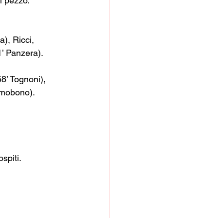
l pezzo.
a), Ricci, 
1’ Panzera).
8’ Tognoni), 
nimobono).
spiti.