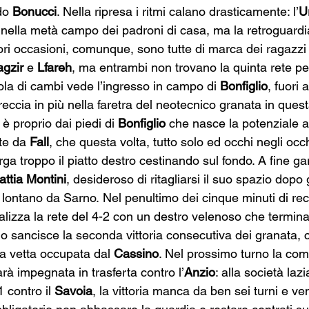
do 
Bonucci
. Nella ripresa i ritmi calano drasticamente: l’
U
i nella metà campo dei padroni di casa, ma la retroguardi
iori occasioni, comunque, sono tutte di marca dei ragazzi 
agzir
 e 
Lfareh
, ma entrambi non trovano la quinta rete pe
ola di cambi vede l’ingresso in campo di 
Bonfiglio
, fuori 
freccia in più nella faretra del neotecnico granata in que
è proprio dai piedi di 
Bonfiglio
 che nasce la potenziale a
te da 
Fall
, che questa volta, tutto solo ed occhi negli occ
rga troppo il piatto destro cestinando sul fondo. A fine ga
ttia Montini
, desideroso di ritagliarsi il suo spazio dopo gi
lontano da Sarno. Nel penultimo dei cinque minuti di re
ealizza la rete del 4-2 con un destro velenoso che termina
schio sancisce la seconda vittoria consecutiva dei granata, 
a vetta occupata dal 
Cassino
. Nel prossimo turno la com
arà impegnata in trasferta contro l’
Anzio
: alla società laz
 contro il 
Savoia
, la vittoria manca da ben sei turni e ve