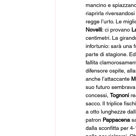
mancino e spiazzan
riaprirla riversandos
regge l’urto. Le migl
Novelli
: ci provano 
L
centimetri. La girand
infortunio: sarà una 
parte di stagione. Ed 
fallita clamorosamen
difensore ospite, alla
anche l’attaccante 
Ma
suo futuro sembrava 
concessi, 
Tognoni
 r
sacco. Il triplice fi
a otto lunghezze dall
patron 
Pappacena
 s
dalla sconfitta per 4-1