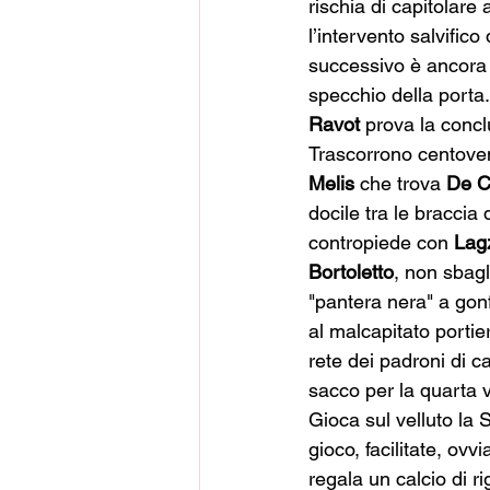
rischia di capitolare 
l’intervento salvifico
successivo è ancora
specchio della porta.
Ravot
 prova la concl
Trascorrono centoven
Melis
 che trova 
De
C
docile tra le braccia d
contropiede con 
Lagz
Bortoletto
, non sbagl
"pantera nera" a gonf
al malcapitato portier
rete dei padroni di c
sacco per la quarta v
Gioca sul velluto la 
gioco, facilitate, ovv
regala un calcio di rig