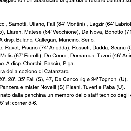
Obbligatorio non abbassare la guardia e restare centrati su
ci, Samotti, Uliano, Fall (84’ Montini) , Lagzir (64’ Labriol
lio), Lfareh, Matese (64’ Vecchione), De Nova, Bonotto (7
 A disp. Bufano, Callegari, Mancino, Serio.
tto, Ravot, Pisano (74’ Anedda), Rosseti, Dadda, Scanu (5
 Melis (67’ Fiorelli), De Cenco, Demarcus, Tuveri (46’ A
o. A disp. Cherchi, Basciu, Piga.
ra della sezione di Catanzaro.
 20’, 28’, 35’ Fall (S), 47, De Cenco rig e 94' Tognoni (U).
Panzera e mister Novelli (S) Pisani, Tuveri e Paba (U). 
tanato dalla panchina un membro dello staff tecnico degli o
5’ st; corner 5-6.