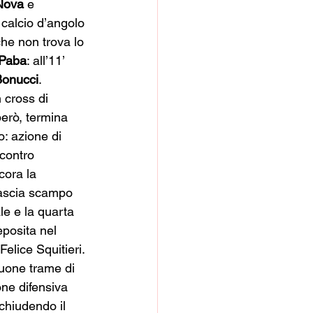
Nova
 e 
l calcio d’angolo 
he non trova lo 
Paba
: all’11’ 
Bonucci
. 
 cross di 
però, termina 
o: azione di 
contro 
cora la 
 lascia scampo 
le e la quarta 
eposita nel 
elice Squitieri. 
buone trame di 
one difensiva 
chiudendo il 