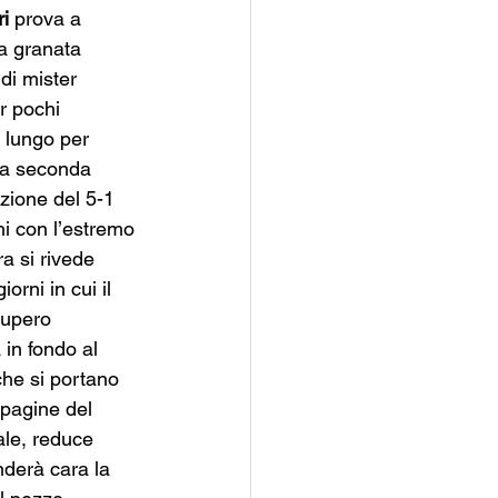
ri
 prova a 
a granata 
di mister 
r pochi 
a lungo per 
sta seconda 
zione del 5-1 
hi con l’estremo 
ra si rivede 
orni in cui il 
cupero 
 in fondo al 
che si portano 
pagine del 
iale, reduce 
nderà cara la 