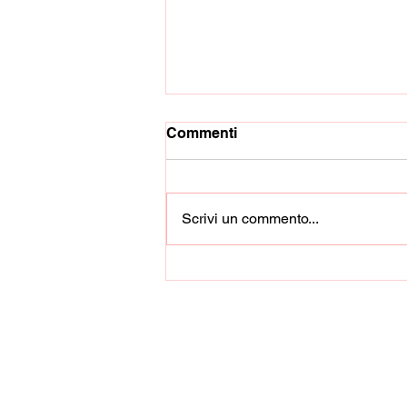
Commenti
Scrivi un commento...
Sarnese, solo un pari con il
Manfredonia: delusione e
silenzio stampa.