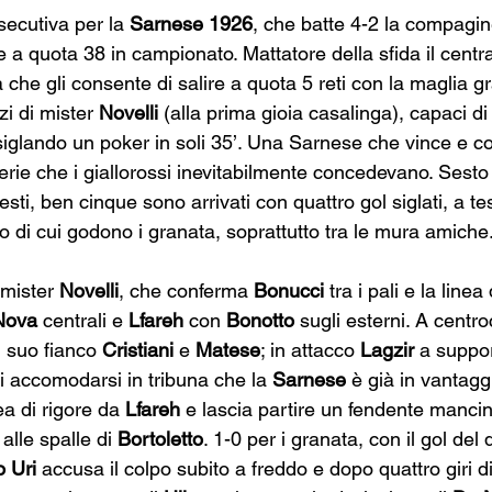
ecutiva per la 
Sarnese 1926
, che batte 4-2 la compagin
e a quota 38 in campionato. Mattatore della sfida il centr
ta che gli consente di salire a quota 5 reti con la maglia g
i di mister 
Novelli
 (alla prima gioia casalinga), capaci di
 siglando un poker in soli 35’. Una Sarnese che vince e co
aterie che i giallorossi inevitabilmente concedevano. Sest
uesti, ben cinque sono arrivati con quattro gol siglati, a t
o di cui godono i granata, soprattutto tra le mura amiche
 mister 
Novelli
, che conferma 
Bonucci
 tra i pali e la line
Nova
 centrali e 
Lfareh
 con 
Bonotto
 sugli esterni. A centr
l suo fianco 
Cristiani
 e 
Matese
; in attacco 
Lagzir
 a suppor
accomodarsi in tribuna che la 
Sarnese
 è già in vantagg
ea di rigore da 
Lfareh
 e lascia partire un fendente manci
alle spalle di 
Bortoletto
. 1-0 per i granata, con il gol del 
o Uri
 accusa il colpo subito a freddo e dopo quattro giri di