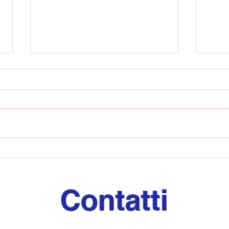
Sarn
Una buona Sarnese ferma
la capolista Fasano: allo
Squitieri termina 1-1
Contatti