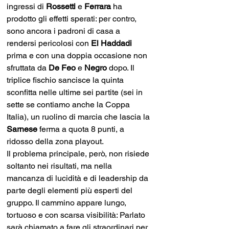
ingressi di 
Rossetti
 e 
Ferrara
 ha 
prodotto gli effetti sperati: per contro, 
sono ancora i padroni di casa a 
rendersi pericolosi con 
El Haddadi 
prima e con una doppia occasione non 
sfruttata da 
De Feo
 e 
Negro 
dopo. Il 
triplice fischio sancisce la quinta 
sconfitta nelle ultime sei partite (sei in 
sette se contiamo anche la Coppa 
Italia), un ruolino di marcia che lascia la 
Sarnese 
ferma a quota 8 punti, a 
ridosso della zona playout.
Il problema principale, però, non risiede 
soltanto nei risultati, ma nella 
mancanza di lucidità e di leadership da 
parte degli elementi più esperti del 
gruppo. Il cammino appare lungo, 
tortuoso e con scarsa visibilità: Parlato 
sarà chiamato a fare gli straordinari per 