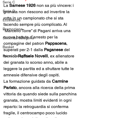
Serie C
La 
Sarnese 1926 
non sa più vincere: i 
Serie D
granata non riescono ad invertire la 
rotta in un campionato che si sta 
Eccellenza
facendo sempre più complicato. Al 
Promozione
“Marcello Torre” di Pagani arriva una 
nuova battuta d’arresto per la 
Seconda categoria
compagine del patron 
Pappacena
, 
Basket
superati per 2-1 dalla 
Paganese
 del 
tecnico 
Raffaele Novelli
, ex allenatore 
Prima Categoria
dei granata lo scorso anno, abile a 
leggere la partita ed a sfruttare tutte le 
amnesie difensive degli ospiti.
La formazione guidata da 
Carmine 
Parlato
, ancora alla ricerca della prima 
vittoria da quando siede sulla panchina 
granata, mostra limiti evidenti in ogni 
reparto: la retroguardia si conferma 
fragile, il centrocampo poco lucido 