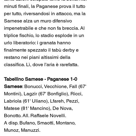
minuti finali, la Paganese prova il tutto 
per tutto, riversandosi in attacco, ma la 
Sarnese alza un muro difensivo 
impenetrabile e che non fa breccia. Al 
triplice fischio, lo stadio esplode in un 
urlo liberatorio: i granata hanno 
finalmente spezzato il tabù derby e 
restano nei piani altissimi della 
classifica. Lì, dove l'aria è rarefatta.
Tabellino Sarnese - Paganese 1-0
Sarnese
: Bonucci, Vecchione, Fall (67' 
Montini), Lagzir (67' Bonfiglio), Ricci, 
Labriola (61' Uliano), Lfareh, Pezzi, 
Matese (81' Mancino), De Nova, 
Bonotto. All. Raffaele Novelli.
A disp. Bufano, Smaotti, Montano, 
Munoz, Manuzzi.