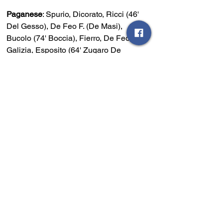
Paganese
: Spurio, Dicorato, Ricci (46' 
Del Gesso), De Feo F. (De Masi), 
Bucolo (74' Boccia), Fierro, De Feo, 
Galizia, Esposito (64' Zugaro De 
Matteis), Malvestuto (74' Petrosino), 
D'Angelo. All. Raffaele Esposito.
A disp. Grimaldi, Ianniello, Pellino, De 
Angelis.
Marcatori
: 34' aut. Esposito (S)
Arbitro
: signor Rago della sazione di 
Moliterno
Ammoniti
: Matese, De Nova (S), Spurio, 
Bucolo, Esposito (P).
Espulsi
: /	
Note
: corner 2-2; recupero 1'pt, 5'st.