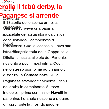
Serie C
crolla il tabù derby, la
Serie D
Paganese si arrende
Eccellenza
Il 13 aprile dello scorso anno, la 
Promozione
Sarnese 
scriveva una pagina 
indelebile della sua storia calcistica 
Seconda categoria
conquistando il campionato di 
Basket
Eccellenza. Quel successo si univa alla 
straordinaria vittoria della Coppa Italia 
Prima Categoria
Dilettanti, issata al cielo del Partenio, 
risalente a pochi mesi prima.
 Oggi, 
nello stesso giorno ma ad un anno di 
distanza, la 
Sarnese 
batte 1-0 la 
Paganese sfatando finalmente il tabù 
dei derby in campionato. Al terzo 
incrocio, il primo con mister 
Novelli 
in 
panchina, i granata riescono a piegare 
gli azzurrostellati, vendicando le 