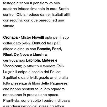
festeggiare: ora il pensiero va alla 
trasferta infrasettimanale in terra Sarda 
contro l’Olbia, reduce da tre risultati utili 
consecutivi, con due pareggi ed una 
vittoria.
Cronaca - 
Mister 
Novelli 
opta per il suo 
collaudato 5-3-2: 
Bonucci 
tra i pali, 
difesa a cinque con 
Bonotto, Pezzi, 
Ricci, De Nova e Lfareh
; a 
centrocampo 
Labriola, Matese e 
Vecchione
; in attacco il tandem 
Fall-
Lagzir
. Il colpo d’occhio del Felice 
Squitieri è da brividi, grazie anche alla 
folta presenza di tifosi della Paganese, 
che hanno sostenuto la loro squadra 
nonostante la prestazione opaca.
Pronti-via, sono subito i padroni di casa 
a rendersi pericolosi: pressing alto e 