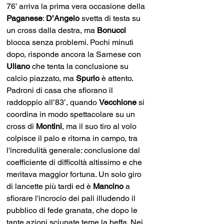
76’ arriva la prima vera occasione della 
Paganese
: 
D’Angelo
 svetta di testa su 
un cross dalla destra, ma 
Bonucci 
blocca senza problemi. Pochi minuti 
dopo, risponde ancora la Sarnese con 
Uliano 
che tenta la conclusione su 
calcio piazzato, ma 
Spurio 
è attento. 
Padroni di casa che sfiorano il 
raddoppio all’83’, quando 
Vecchione 
si 
coordina in modo spettacolare su un 
cross di 
Montini
, ma il suo tiro al volo 
colpisce il palo e ritorna in campo, tra 
l'incredulità generale: conclusione dal 
coefficiente di difficoltà altissimo e che 
meritava maggior fortuna. Un solo giro 
di lancette più tardi ed è 
Mancino 
a 
sfiorare l'incrocio dei pali illudendo il 
pubblico di fede granata, che dopo le 
tante azioni sciupate teme la beffa. Nei 