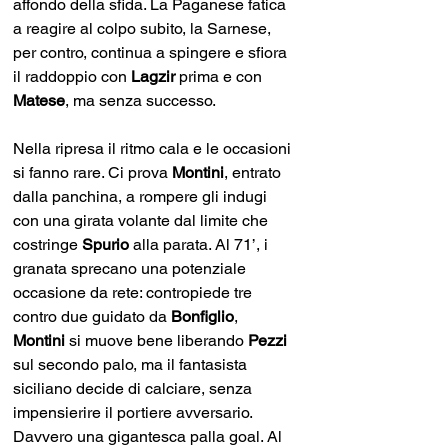
affondo della sfida. La Paganese fatica 
a reagire al colpo subito, la Sarnese, 
per contro, continua a spingere e sfiora 
il raddoppio con 
Lagzir 
prima
e con 
Matese
, ma senza successo. 
Nella ripresa il ritmo cala e le occasioni 
si fanno rare. Ci prova 
Montini
, entrato 
dalla panchina, a rompere gli indugi 
con una girata volante dal limite che 
costringe 
Spurio 
alla parata. Al 71’, i 
granata sprecano una potenziale 
occasione da rete: contropiede tre 
contro due guidato da 
Bonfiglio
, 
Montini 
si muove bene liberando 
Pezzi 
sul secondo palo, ma il fantasista 
siciliano decide di calciare, senza 
impensierire il portiere avversario. 
Davvero una gigantesca palla goal. Al 