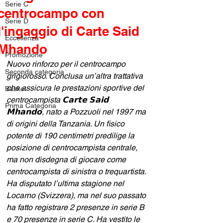
Serie C
centrocampo con
Serie D
l'ingaggio di Carte Said
Eccellenza
Mhando
Promozione
Nuovo rinforzo per il centrocampo 
Seconda categoria
grigiorosso. Conclusa un’altra trattativa 
che assicura le prestazioni sportive del 
Basket
centrocampista 𝗖𝗮𝗿𝘁𝗲 𝗦𝗮𝗶𝗱 
Prima Categoria
𝗠𝗵𝗮𝗻𝗱𝗼, nato a Pozzuoli nel 1997 ma 
di origini della Tanzania. Un fisico 
potente di 190 centimetri predilige la 
posizione di centrocampista centrale, 
ma non disdegna di giocare come 
centrocampista di sinistra o trequartista. 
Ha disputato l’ultima stagione nel 
Locarno (Svizzera), ma nel suo passato 
ha fatto registrare 2 presenze in serie B 
e 70 presenze in serie C. Ha vestito le 