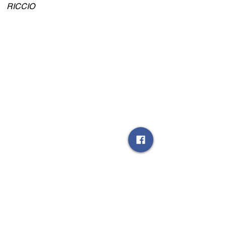
RICCIO 
La FC Ercolanese è lieta di annunciare 
il tesseramento del difensore Stefano 