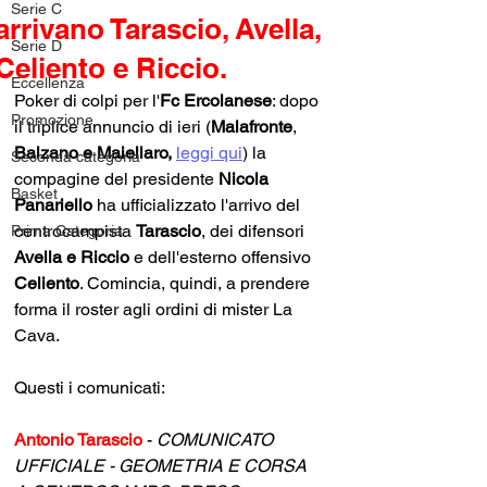
Serie C
arrivano Tarascio, Avella,
Serie D
Celiento e Riccio.
Eccellenza
Poker di colpi per l'
Fc Ercolanese
: dopo 
Promozione
il triplice annuncio di ieri (
Malafronte
, 
Balzano e Maiellaro, 
leggi qui
) la 
Seconda categoria
compagine del presidente 
Nicola 
Basket
Panariello 
ha ufficializzato l'arrivo del 
centrocampista 
Tarascio
, dei difensori 
Prima Categoria
Avella e Riccio 
e dell'esterno offensivo 
Celiento
. Comincia, quindi, a prendere 
forma il roster agli ordini di mister La 
Cava.
Questi i comunicati:
Antonio Tarascio 
- 
COMUNICATO 
UFFICIALE - GEOMETRIA E CORSA 