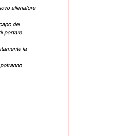
uovo allenatore 
capo del 
di portare 
atamente la 
 potranno 