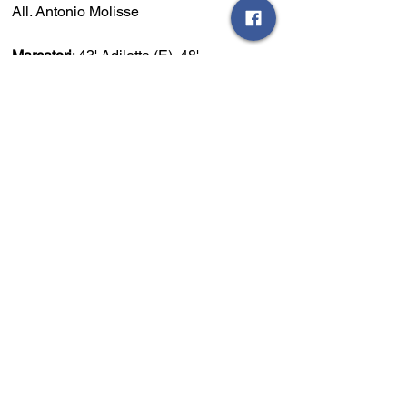
All. Antonio Molisse
Marcatori
: 43' Adiletta (E), 48' 
Bellogrado (GT), 78' Albero (E)
Ammoniti
: Adiletta, Rosa, La Rocca, 
Manzo (E), Buonocore, Coppola (GT)
Espulsi: 
Adiletta (doppia 
ammonizione), fuori dal campo.
Note: 
50 persone circa. 
Squadre schierate in campo