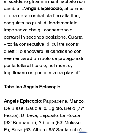
si scaldano gli animi ma il risultato non 
cambia. L'
Angels Episcopio
, al temine 
di una gara combattuta fino alla fine, 
conquista tre punti di fondamentale 
importanza che gli consentono di 
portarsi in seconda posizione. Quarta 
vittoria consecutiva, di cui tre scontri 
diretti: I biancoverdi si candidano con 
veemenza ad un ruolo da protagonisti 
per la lotta al titolo e, nel mentre, 
legittimano un posto in zona play-off. 
Tabelino Angels Episcopio
:
Angels Episcopio
: Pappacena, Manzo, 
De Biase, Gaudiello, Egidio, Bello (77' 
Fezza), Di Leva, Esposito, La Rocca 
(92' Buonaiuto), Adiletta (63' Molisse 
F.), Rosa (63' Albero, 85' Santaniello). 