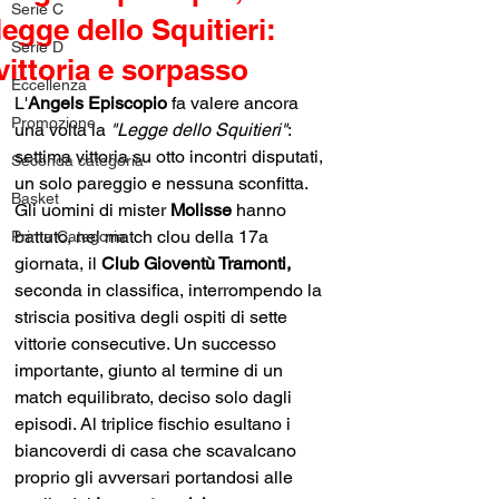
Serie C
legge dello Squitieri:
Serie D
vittoria e sorpasso
Eccellenza
L'
Angels Episcopio
 fa valere ancora 
Promozione
una volta la 
"Legge dello Squitieri"
: 
settima vittoria su otto incontri disputati, 
Seconda categoria
un solo pareggio e nessuna sconfitta. 
Basket
Gli uomini di mister 
Molisse 
hanno 
battuto, nel match clou della 17a 
Prima Categoria
giornata, il 
Club Gioventù Tramonti,
seconda in classifica, interrompendo la 
striscia positiva degli ospiti di sette 
vittorie consecutive. Un successo 
importante, giunto al termine di un 
match equilibrato, deciso solo dagli 
episodi. Al triplice fischio esultano i 
biancoverdi di casa che scavalcano 
proprio gli avversari portandosi alle 