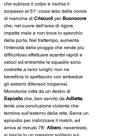
che subisce il colpo e rischia il 
sorpasso al 51': cross teso dalla corsia 
di mancina di 
Criscuoli 
per 
Buonocore 
che, nel cuore dell'area di rigore, 
impatta male e non trova lo specchio 
della porta. Nel frattempo, aumenta 
l'intensità della pioggia che rende più 
difficoltoso effettuare scambi rapidi e 
veloci ed entrambe le squadre sono 
costrette a lanci lunghi: non ne 
beneficia lo spettacolo con ambedue 
gli estremi difensori inoperosi. 
Monotonia rotta da un destro di 
Esposito 
che, ben servito da 
Adiletta
, 
tenta una conclusione violenta che 
termina sull'esterno della rete. Serve un 
episodio per indirizzare il match, ed 
arriva al minuto 78'. 
Albero
, neoentrato, 
si lancia in un pressing solitario sul 