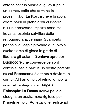
azione confusionaria sugli sviluppi di 
un corner, palla che termina in 
prossimità di 
La Rocca
 che è bravo a 
coordinarsi in piena area di rigore: il 
n.11 biancoverde impatta bene ma 
trova la respinta salvifica della 
retroguardia avversaria. Scampato 
pericolo, gli ospiti provano di nuovo a 
cucire trame di gioco in grado di 
liberare gli esterni: 
Schiavo 
apre per 
Buonocore 
che converge verso il 
centro e lascia partire un destro potente 
su cui 
Pappacena 
è attento a deviare in 
corner. Al tramonto del primo tempo la 
rete del vantaggio dell'
Angels 
Episcopio
: 
La Rocca
 riceve palla e 
disegna un assist meraviglioso per 
l'inserimento di 
Adiletta
, che resiste ad 