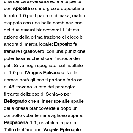
una carica avversaria ed a a tu per tu 
con 
Apicella
 è chirurgico a depositarla 
in rete. 1-0 per i padroni di casa, match 
stappato con una bella combinazione 
dei due esterni biancoverdi. L'ultima 
azione della prima frazione di gioco è 
ancora di marca locale: 
Esposito 
fa 
tremare i gialloverdi con una punizione 
potentissima che sfiora l'incrocia dei 
pali. Si va negli spogliatoi sul risultato 
di 1-0 per l'
Angels Episcopio
. Nella 
ripresa però gli ospiti partono forte ed 
al 48' trovano la rete del pareggio: 
filtrante delizioso di Schiavo per 
Bellogrado 
che si inserisce alle spalle 
della difesa biancoverde e dopo un 
controllo volante meraviglioso supera 
Pappacena
. 1-1, ristabilita la parità. 
Tutto da rifare per l'
Angels Episcopio