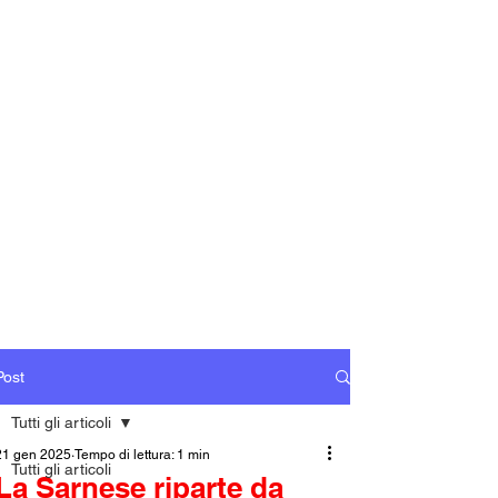
Post
Tutti gli articoli
21 gen 2025
Tempo di lettura: 1 min
Tutti gli articoli
La Sarnese riparte da