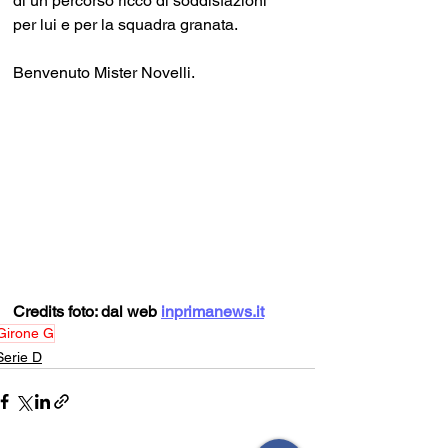
di un percorso ricco di soddisfazioni 
per lui e per la squadra granata.
Benvenuto Mister Novelli.
Credits foto: dal web 
inprimanews.it
Girone G
Serie D