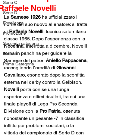
Serie C
Raffaele Novelli
Serie D
La
 Sarnese 1926 
ha ufficializzato il 
Eccellenza
nome del suo nuovo allenatore: si tratta 
di 
Raffaele Novelli
, tecnico salernitano 
Promozione
classe 1965. Dopo l’esperienza con la 
Seconda categoria
Nocerina
, interrotta a dicembre, Novelli 
torna in panchina per guidare la 
Basket
Sarnese del patron 
Aniello Pappacena
, 
Prima Categoria
raccogliendo l’eredità di 
Giovanni 
Cavallaro
, esonerato dopo la sconfitta 
esterna nel derby contro la Gelbison.
Novelli 
porta con sé una lunga 
esperienza e ottimi risultati, tra cui una 
finale playoff di Lega Pro Seconda 
Divisione con la
 Pro Patria
, ottenuta 
nonostante un pesante -7 in classifica 
inflitto per problemi societari, e la 
vittoria del campionato di Serie D con 