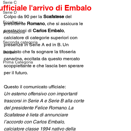
Serie C
ufficiale l'arrivo di Embalo
Serie D
Colpo da 90 per la 
Scafatese 
del 
Eccellenza
presidente 
Romano
, che si assicura le 
prestazioni di 
Carlos Embalo
, 
Promozione
calciatore di categorie superiori con 
Seconda categoria
presenze in Serie A ed in B. Un 
acquisto che fa sognare la tifoseria 
Basket
canarina, eccitata da questo mercato 
Prima Categoria
scoppiettante e che lascia ben sperare 
per il futuro.
Questo il comunicato ufficiale:
Un esterno offensivo con importanti 
trascorsi in Serie A e Serie B alla corte 
del presidente Felice Romano. La 
Scafatese è lieta di annunciare 
l’accordo con Carlos Embalo, 
calciatore classe 1994 nativo della 