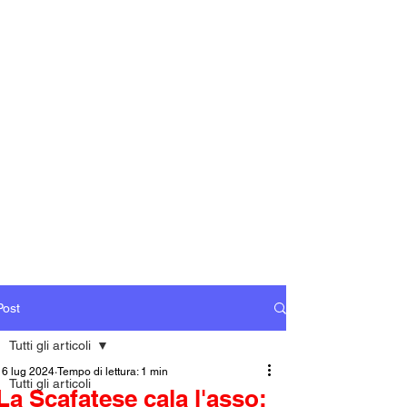
Post
Tutti gli articoli
16 lug 2024
Tempo di lettura: 1 min
Tutti gli articoli
La Scafatese cala l'asso: