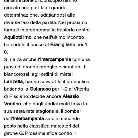
della frazione di Episcopio hanno 
giocato una partita di grande 
determinazione, adattandosi alle 
diverse fasi della partita. Nel prossimo 
turno è in programma la trasferta contro 
Aquilotti Irno
, che nell'ultimo incontro 
ha ceduto il passo al 
Bracigliano 
per 1-
0.
Si rialza anche l'
Intercampania
 con una 
prova di grande orgoglio e carattere. I 
biancorossi, agli ordini di mister 
Lanzetta
, hanno sovvertito il pronostico 
battendo la 
Gaianese 
per 1-0 al Vittoria 
di Fisciano: decide ancora 
Alessio 
Verdino
, che dagli undici metri trova la 
sua sesta rete stagionale. Il bomber 
dell'
Intercampania 
sale al secondo 
posto nella classifica marcatori del 
girone G. Prossima sfida contro il 