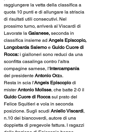
raggiungere la vetta della classifica a 
quota 10 punti e di allungare la striscia 
di risultati utili consecutivi. Nel 
prossimo turno, arriverà al Viscardi di 
Lavorate la 
Gaianese,
 seconda in 
classifica insieme ad 
Angels Episcopio, 
Longobarda Salerno 
e 
Guido Cuore di 
Rocca:
 i gialloneri sono reduci da una 
sconfitta casalinga contro l'altra 
compagine sarnese, l'
Intercampania
del presidente 
Antonio Orz
a.
Resta in scia l'
Angels Episcopio
 di 
mister 
Antonio Molisse
, che batte 2-0 il 
Guido Cuore di Rocca
 sul prato del 
Felice Squitieri e vola in seconda 
posizione. Sugli scudi 
Aniello Viscardi
, 
n.10 dei biancoverdi, autore di una 
doppietta di pregevole fattura. I ragazzi 