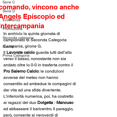
Serie C
comando, vincono anche
Serie D
Angels Episcopio ed
Eccellenza
Intercampania
Promozione
In archivio la quinta giornata di 
Seconda categoria
campionato di Seconda Categoria 
Campania, girone G. 
Basket
Il 
Lavorate calcio
 guarda tutti dall'alto 
Prima Categoria
verso il basso, nonostante non sia 
andato oltre lo 0-0 in trasferta contro il 
Pro Salerno Calcio
: le condizioni 
avverse del meteo non hanno 
consentito ad ambedue le compagini di 
dar vita ad una sfida divertente. 
L'inferiorità numerica, poi, ha costretto 
ai ragazzi del duo 
Dolgetta 
- 
Mancuso 
ad abbassare il baricentro. Il pareggio, 
però, consente ai neroverdi di 