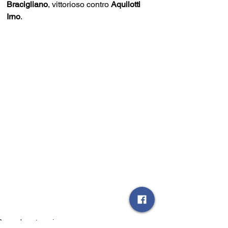
Bracigliano
, vittorioso contro 
Aquilotti 
Irno
. 
Seconda categoria